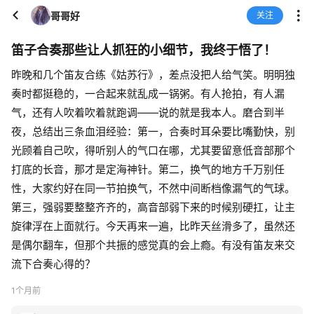
哥哥好
关注
笛子合奏那些让人抓狂的小细节，我终于悟了！
昨晚和几个笛友合练《姑苏行》，差点没把人给气笑。明明独
奏时都挺稳的，一合起来就乱成一锅粥。有人抢拍，有人漏
气，还有人吹着吹着就跑调——说的就是我本人。磨合到半
夜，总结出三条血泪经验：第一，合奏时耳朵要比嘴勤快，别
光顾着自己吹，得听别人的气口在哪，尤其要留意低音部那个
打底的长音，那才是定海神针。第二，换气的地方千万别任
性，大家约好在同一节拍换气，不然中间断档像漏气的气球。
第三，强弱要整整齐齐的，高音部弱下来的时候别硬扛，让主
旋律浮在上面就行。今天再来一遍，比昨天丝滑多了，虽然还
是偶尔翻车，但那个共振的感觉真的会上瘾。有没有笛友来交
流下合奏心得的？
1个月前