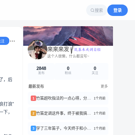
搜索
登录
关注
来来来发
这个人很懒，什么都没写~
2848
0
0
发布
粉丝
关注
了，后
最新发布
更多
竹笛超吹指法的一点心得，分享给刚入坑的朋友们
1个月前
1
浪打浪”
一下，
竹笛定调这件事，终于被我搞明白了！
1个月前
2
学了三年笛子，今天终于和小区大爷们合奏了一回《茉莉花》
1个月前
3