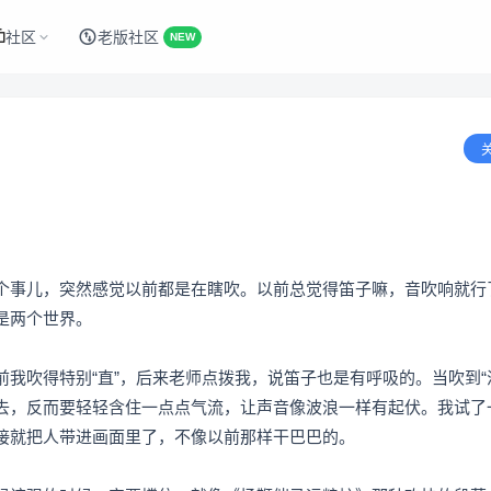
社区
老版社区
NEW
个事儿，突然感觉以前都是在瞎吹。以前总觉得笛子嘛，音吹响就行
是两个世界。
我吹得特别“直”，后来老师点拨我，说笛子也是有呼吸的。当吹到“
去，反而要轻轻含住一点点气流，让声音像波浪一样有起伏。我试了
接就把人带进画面里了，不像以前那样干巴巴的。