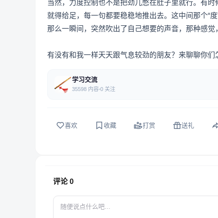
当然，力度控制也不是把劲儿憋在肚子里就行。有时
就得给足，每一句都要稳稳地推出去。这中间那个“
那么一瞬间，突然吹出了自己想要的声音，那种感觉
有没有和我一样天天跟气息较劲的朋友？来聊聊你们
学习交流
35598 内容
0 关注
喜欢
收藏
打赏
送礼
评论
0