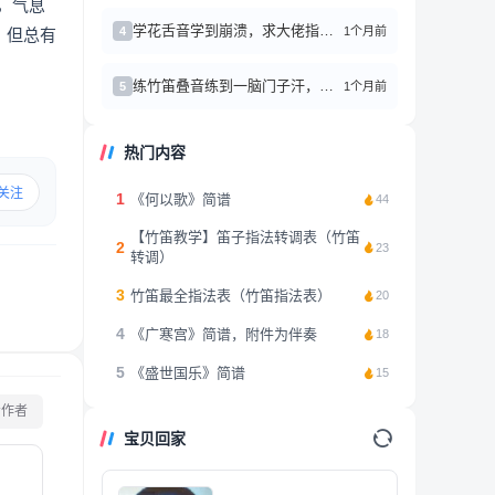
，气息
学花舌音学到崩溃，求大佬指点！
1个月前
4
，但总有
练竹笛叠音练到一脑门子汗，突然懂了什么叫＂气要稳，舌要活＂
1个月前
5
热门内容
关注
1
《何以歌》简谱
44
【竹笛教学】笛子指法转调表（竹笛
2
23
转调）
3
竹笛最全指法表（竹笛指法表）
20
4
《广寒宫》简谱，附件为伴奏
18
5
《盛世国乐》简谱
15
看作者
宝贝回家