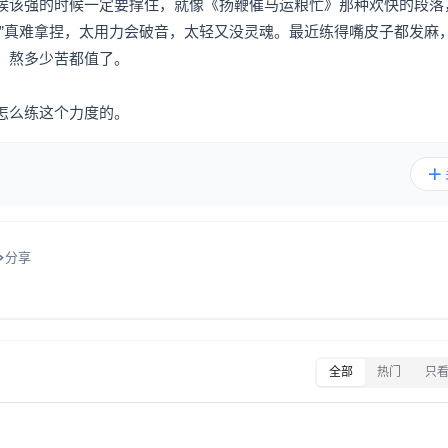
候该强的时候一定要撑住，就像《扬鞭催马运粮忙》那种欢快的段落
度”真难拿捏，太用力会破音，太轻又没灵魂。最近练得嘴皮子都发麻
，熬多少苦都值了。
怎么练这个力度的。
分享
全部
热门
只