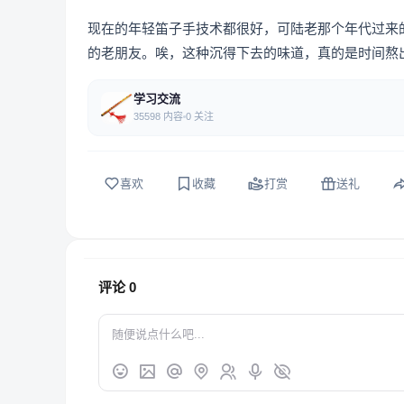
现在的年轻笛子手技术都很好，可陆老那个年代过来
的老朋友。唉，这种沉得下去的味道，真的是时间熬
学习交流
35598 内容
0 关注
喜欢
收藏
打赏
送礼
评论
0