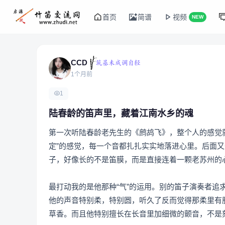
首页
简谱
视频
NEW
CCD
1个月前
1
陆春龄的笛声里，藏着江南水乡的魂
第一次听陆春龄老先生的《鹧鸪飞》，整个人的感觉
定”的感觉，每一个音都扎扎实实地落进心里。后面
子，好像长的不是笛膜，而是直接连着一颗老苏州的
最打动我的是他那种“气”的运用。别的笛子演奏者
他的声音特别柔，特别圆，听久了反而觉得那柔里有
草香。而且他特别擅长在长音里加细微的颤音，不是