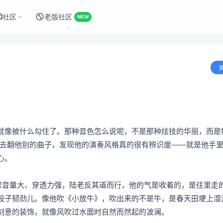
社区
老版社区
NEW
就像被什么勾住了。那种音色怎么说呢，不是那种炫技的华丽，而是
又去翻他别的曲子，发现他的演奏风格真的很有辨识度——就是他手
心。
追求音量大、穿透力强，陆老反其道而行，他的气是收着的，是往里走
股子韧劲儿。像他吹《小放牛》，吹出来的不是牛，是春天田埂上湿
刻意的装饰，就像风吹过水面时自然而然起的波澜。