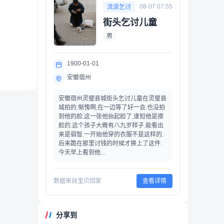
08-07 07:55
流浪乞讨
街头乞讨儿童
男
1900-01-01
安徽宿州
安徽宿州灵璧县城街头乞讨儿童在灵璧县
城拍的.惭愧啊,在一边等了好一会.也没拍
到他的脸.这一张他抬起脸了,谁知他是擦
脸的.这个孩子大概有八九岁样子.能看出
来是弱智.一开始他穿的衣服不是这样的.
后来跪在那里讨钱的时候才换上了这件.
今天早上看到他...
数据来自宝贝回家
查看详情
分享到