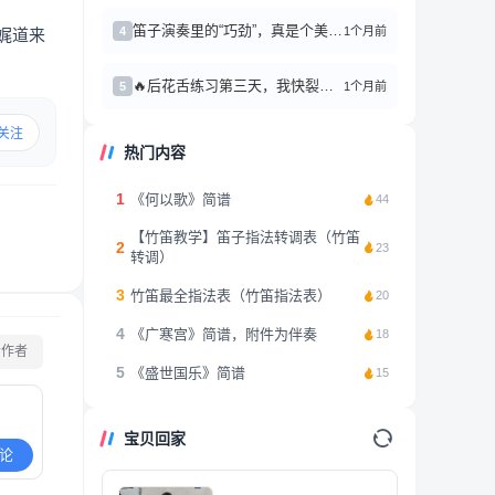
笛子演奏里的“巧劲”，真是个美妙又折磨人的东西
1个月前
4
娓道来
🔥后花舌练习第三天，我快裂开了
1个月前
5
关注
热门内容
1
《何以歌》简谱
44
【竹笛教学】笛子指法转调表（竹笛
2
23
转调）
3
竹笛最全指法表（竹笛指法表）
20
4
《广寒宫》简谱，附件为伴奏
18
看作者
5
《盛世国乐》简谱
15
宝贝回家
论