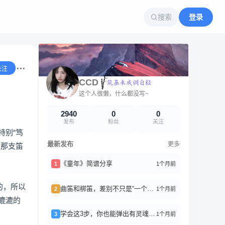
搜索
登录
关注
CCD
这个人很懒，什么都没写~
2940
0
0
发布
粉丝
关注
特别“笃
最新发布
更多
里那支笛
《童年》简谱分享
1个月前
1
的，所以
曲笛和梆笛，差别不只是“一个软一个硬”
1个月前
2
漉漉的
学会这3步，你也能弹出有灵魂的曲子
1个月前
3