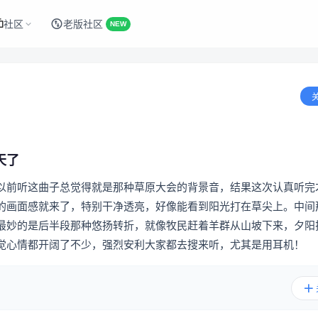
社区
老版社区
NEW
天了
以前听这曲子总觉得就是那种草原大会的背景音，结果这次认真听完
的画面感就来了，特别干净透亮，好像能看到阳光打在草尖上。中间
最妙的是后半段那种悠扬转折，就像牧民赶着羊群从山坡下来，夕阳
觉心情都开阔了不少，强烈安利大家都去搜来听，尤其是用耳机！