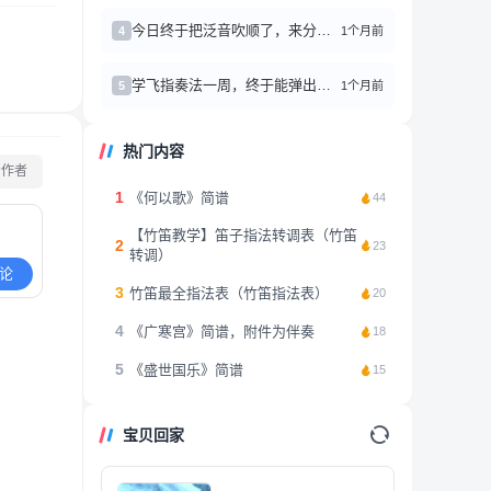
今日终于把泛音吹顺了，来分享点心得
1个月前
4
学飞指奏法一周，终于能弹出像样的旋律了！
1个月前
5
热门内容
看作者
1
《何以歌》简谱
44
【竹笛教学】笛子指法转调表（竹笛
2
23
转调）
论
3
竹笛最全指法表（竹笛指法表）
20
4
《广寒宫》简谱，附件为伴奏
18
5
《盛世国乐》简谱
15
宝贝回家