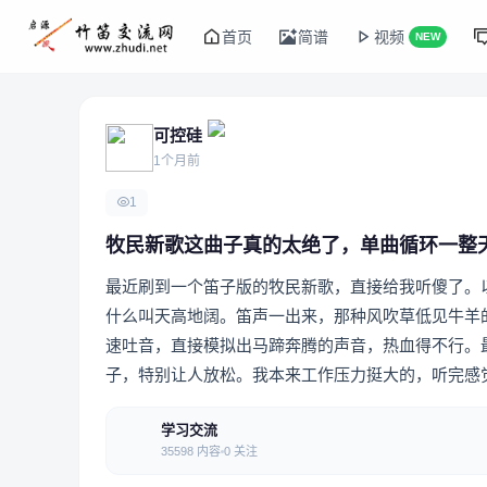
首页
简谱
视频
NEW
可控硅
1个月前
1
牧民新歌这曲子真的太绝了，单曲循环一整
最近刷到一个笛子版的牧民新歌，直接给我听傻了。
什么叫天高地阔。笛声一出来，那种风吹草低见牛羊
速吐音，直接模拟出马蹄奔腾的声音，热血得不行。
子，特别让人放松。我本来工作压力挺大的，听完感
学习交流
35598 内容
0 关注