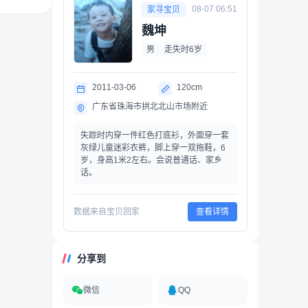
08-07 06:51
家寻宝贝
魏坤
男
走失时6岁
2011-03-06
120cm
广东省珠海市拱北北山市场附近
失踪时内穿一件红色打底衫，外面穿一套
灰绿儿童迷彩衣裤，脚上穿一双拖鞋，6
岁，身高1米2左右。会说普通话、家乡
话。
数据来自宝贝回家
查看详情
分享到
微信
QQ