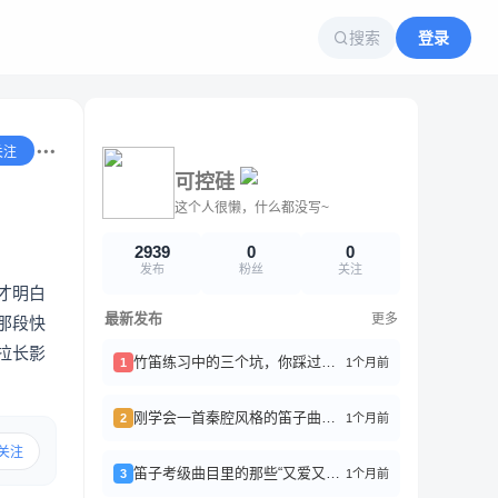
搜索
登录
关注
可控硅
这个人很懒，什么都没写~
2939
0
0
发布
粉丝
关注
才明白
最新发布
更多
那段快
拉长影
竹笛练习中的三个坑，你踩过几个？
1个月前
1
刚学会一首秦腔风格的笛子曲《苦音慢板》，吹得我浑身鸡皮疙瘩
1个月前
2
关注
笛子考级曲目里的那些“又爱又恨”的曲子
1个月前
3