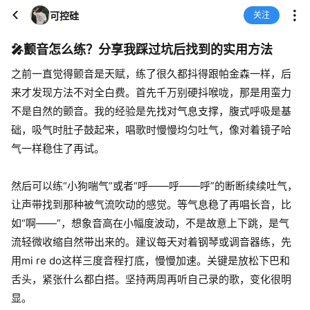
可控硅
关注
🎤颤音怎么练？分享我踩过坑后找到的实用方法
之前一直觉得颤音是天赋，练了很久都抖得跟帕金森一样，后
来才发现方法不对全白费。首先千万别硬抖喉咙，那是用蛮力
不是自然的颤音。我的经验是先找对气息支撑，腹式呼吸是基
础，吸气时肚子鼓起来，唱歌时慢慢均匀吐气，像对着镜子哈
气一样稳住了再试。
然后可以练“小狗喘气”或者“呼——呼——呼”的断断续续吐气，
让声带找到那种被气流吹动的感觉。等气息稳了再唱长音，比
如“啊——”，想象音高在小幅度波动，不是故意上下跳，是气
流轻微收缩自然带出来的。建议每天对着钢琴或调音器练，先
用mi re do这样三度音程打底，慢慢加速。关键是放松下巴和
舌头，紧张什么都白搭。坚持两周再听自己录的歌，变化很明
显。