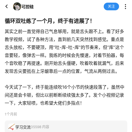
可控硅
关注
循环双吐练了一个月，终于有进展了！
其实之前一直觉得自己气息够用，就是舌头跟不上。看了好多
教学视频，试了各种方法，直到前几天突然找到感觉。重点是
舌头放松，不要硬顶，用“吐-库-吐-库”的节奏来，但“库”这个
音要轻，像弹舌一样。我练的时候会先慢速，对着节拍器，每
个音吹稳了再提速。刚开始舌头僵硬，吹着吹着就漏气，后来
发现舌尖要抵在上牙龈靠后一点的位置，气流从两侧过去。
今天试了一下，终于能连续吹16个小节的快速段落了，虽然中
间还是会卡顿，但比以前断断续续强太多了。发个小视频记录
一下，大家轻喷，也希望大佬们多指点！
1个月前
学习交流
35598 内容