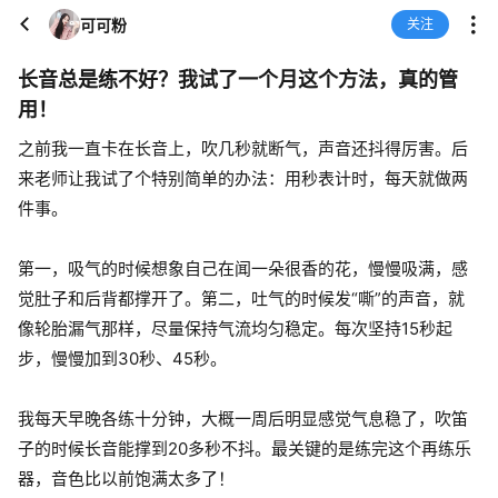
可可粉
关注
长音总是练不好？我试了一个月这个方法，真的管
用！
之前我一直卡在长音上，吹几秒就断气，声音还抖得厉害。后
来老师让我试了个特别简单的办法：用秒表计时，每天就做两
件事。
第一，吸气的时候想象自己在闻一朵很香的花，慢慢吸满，感
觉肚子和后背都撑开了。第二，吐气的时候发“嘶”的声音，就
像轮胎漏气那样，尽量保持气流均匀稳定。每次坚持15秒起
步，慢慢加到30秒、45秒。
我每天早晚各练十分钟，大概一周后明显感觉气息稳了，吹笛
子的时候长音能撑到20多秒不抖。最关键的是练完这个再练乐
器，音色比以前饱满太多了！