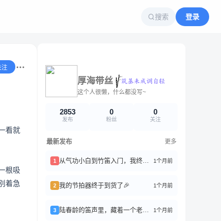
搜索
登录
关注
厚海带丝
这个人很懒，什么都没写~
2853
0
0
发布
粉丝
关注
一看就
最新发布
更多
从气功小白到竹笛入门，我终于搞懂了“丹田”是啥
1个月前
1
一根吸
别着急
我的节拍器终于到货了🎉
1个月前
2
陆春龄的笛声里，藏着一个老上海
1个月前
3