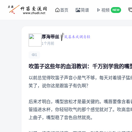
首页
简谱
视频
NEW
厚海带丝
1个月前
1
吹笛子这些年的血泪教训：千万别学我的嘴
以前总觉得吹笛子声音小是气不够，每天对着镜子猛
笑了，说你这是跟笛子有仇啊？
后来才明白，嘴型放松才是最关键的。嘴唇要像含着
管插进水杯，你轻轻吹气的那个感觉就对了。吹高音
上曲子，嘴型稳了音色自然就亮。