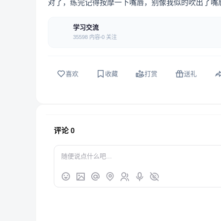
对了，练完记得按摩一下嘴唇，别像我似的吹出了嘴
学习交流
35598 内容
0 关注
喜欢
收藏
打赏
送礼
评论
0