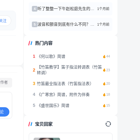
听了整整一下午赵松庭先生的笛子作品，心情久久不能平复
1个月前
4
关注
波音和颤音到底有什么不同？别再傻傻分不清了
1个月前
5
热门内容
1
《何以歌》简谱
44
【竹笛教学】笛子指法转调表（竹笛
2
23
转调）
看作者
3
竹笛最全指法表（竹笛指法表）
20
4
《广寒宫》简谱，附件为伴奏
18
5
《盛世国乐》简谱
15
论
宝贝回家