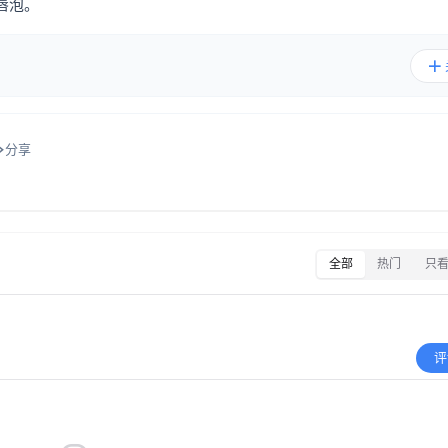
唇泡。
分享
全部
热门
只
评