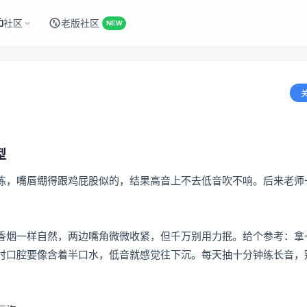
社区
老版社区
NEW
型
练，嘴唇绷得跟鸡屁股似的，结果高音上不去低音吹不响。后来老师
香烟一样自然，两边嘴角微微收紧，但千万别用力抿。给个参考：拿
时口腔要像含着半口水，低音就感觉往下沉。每天抽十分钟练长音，