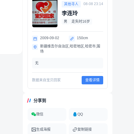
08-08 23:14
其他寻人
李连玲
男
走失时16岁
2009-09-02
150cm
新疆维吾尔自治区,哈密地区,哈密市,围
场
无
数据来自宝贝回家
查看详情
分享到
微信
QQ
生成海报
复制链接