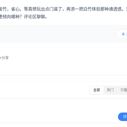
紫竹，省心。等真想玩出点门道了，再添一把白竹体验那种通透感。
更倾向哪种？评论区聊聊。
分享
全部
热门
只
评