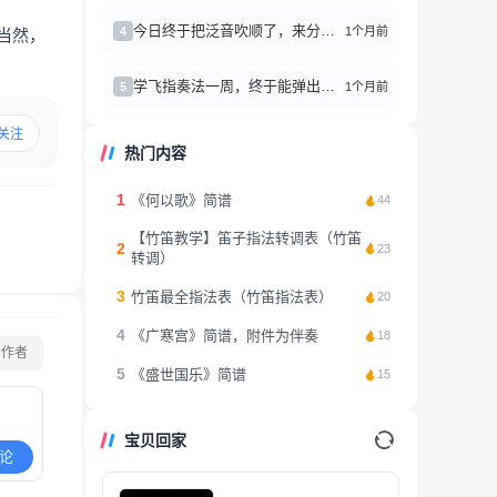
今日终于把泛音吹顺了，来分享点心得
1个月前
4
当然，
学飞指奏法一周，终于能弹出像样的旋律了！
1个月前
5
关注
热门内容
1
《何以歌》简谱
44
【竹笛教学】笛子指法转调表（竹笛
2
23
转调）
3
竹笛最全指法表（竹笛指法表）
20
4
《广寒宫》简谱，附件为伴奏
18
看作者
5
《盛世国乐》简谱
15
宝贝回家
论