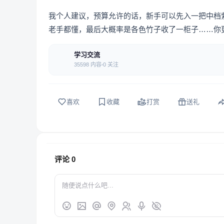
我个人建议，预算允许的话，新手可以先入一把中档
老手都懂，最后大概率是各色竹子收了一柜子……你
学习交流
35598 内容
0 关注
喜欢
收藏
打赏
送礼
评论
0