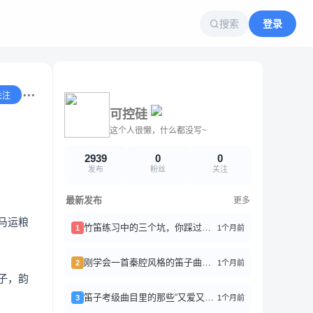
搜索
登录
关注
可控硅
这个人很懒，什么都没写~
2939
0
0
发布
粉丝
关注
最新发布
更多
马运粮
竹笛练习中的三个坑，你踩过几个？
1个月前
1
刚学会一首秦腔风格的笛子曲《苦音慢板》，吹得我浑身鸡皮疙瘩
1个月前
2
子，韵
笛子考级曲目里的那些“又爱又恨”的曲子
1个月前
3