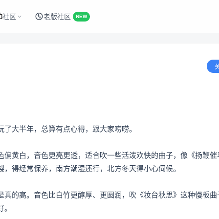
社区
老版社区
NEW
玩了大半年，总算有点心得，跟大家唠唠。
色偏黄白，音色更亮更透，适合吹一些活泼欢快的曲子，像《扬鞭催
裂，得经常保养，南方潮湿还行，北方冬天得小心伺候。
是真的高。音色比白竹更醇厚、更圆润，吹《妆台秋思》这种慢板曲
好。