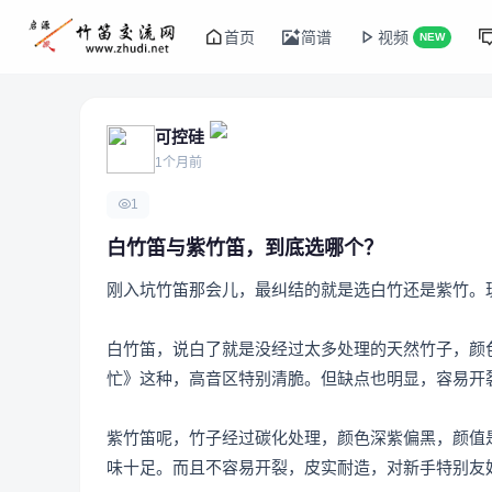
首页
简谱
视频
NEW
可控硅
1个月前
1
白竹笛与紫竹笛，到底选哪个？
刚入坑竹笛那会儿，最纠结的就是选白竹还是紫竹。
白竹笛，说白了就是没经过太多处理的天然竹子，颜
忙》这种，高音区特别清脆。但缺点也明显，容易开
紫竹笛呢，竹子经过碳化处理，颜色深紫偏黑，颜值
味十足。而且不容易开裂，皮实耐造，对新手特别友