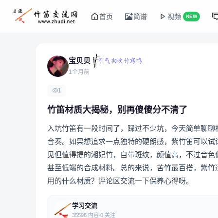
首页
简谱
视频
NEW
宝贝贝
1个月前
1
竹笛材质大揭秘，别再傻傻分不清了
入坑竹笛有一段时间了，踩过不少坑，今天简单聊聊
合奏。如果想追求一点独特的硬朗感，紫竹笛可以试
见但值得提的湘妃竹，自带斑纹，颜值高，不过音色
甚至低端的合成材料。总的来说，苦竹最百搭，紫竹
用的什么材质？评论区交流一下保养心得呀。
学习交流
35598 内容
0 关注