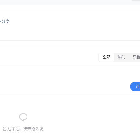
分享
全部
热门
只
评
暂无评论，快来抢沙发