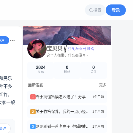
搜索
登录
关注
宝贝贝
这个人很懒，什么都没写~
2824
0
0
发布
粉丝
关注
和民乐
最新发布
更多
种不多
红竹，
终于搞懂笛膜怎么选了！分享一下我的心得
1个月前
1
大家一般
关于竹笛保养，我的一点小经验分享
1个月前
2
刚刚刷到一首老曲子《扬鞭催马运粮忙》，瞬间被拉回小时候在姥姥家的夏天。
1个月前
3
关注