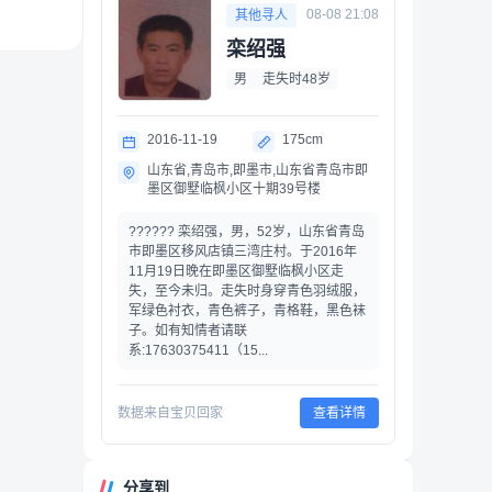
08-08 21:08
其他寻人
栾绍强
男
走失时48岁
2016-11-19
175cm
山东省,青岛市,即墨市,山东省青岛市即
墨区御墅临枫小区十期39号楼
?????? 栾绍强，男，52岁，山东省青岛
市即墨区移风店镇三湾庄村。于2016年
11月19日晚在即墨区御墅临枫小区走
失，至今未归。走失时身穿青色羽绒服，
军绿色衬衣，青色裤子，青格鞋，黑色袜
子。如有知情者请联
系:17630375411（15...
数据来自宝贝回家
查看详情
分享到