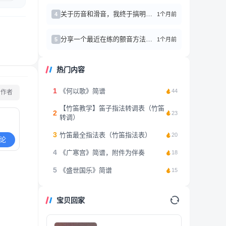
关于历音和滑音，我终于搞明白了！
1个月前
4
分享一个最近在练的颤音方法，效果还不错
1个月前
5
热门内容
1
《何以歌》简谱
44
看作者
【竹笛教学】笛子指法转调表（竹笛
2
23
转调）
3
竹笛最全指法表（竹笛指法表）
20
论
4
《广寒宫》简谱，附件为伴奏
18
5
《盛世国乐》简谱
15
宝贝回家