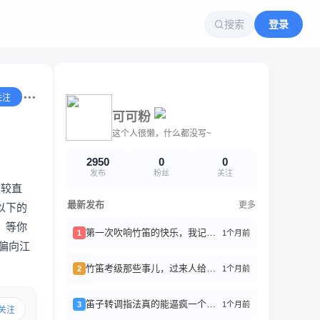
搜索
登录
关注
可可粉
这个人很懒，什么都没写~
2950
0
0
发布
粉丝
关注
比较直
最新发布
更多
以下的
，等你
第一次吹响竹笛的快乐，我记了好久
1个月前
1
偏向江
竹笛考级那些事儿，过来人给你们避坑
1个月前
2
笛子转调指法真的能逼疯一个新手
1个月前
3
关注