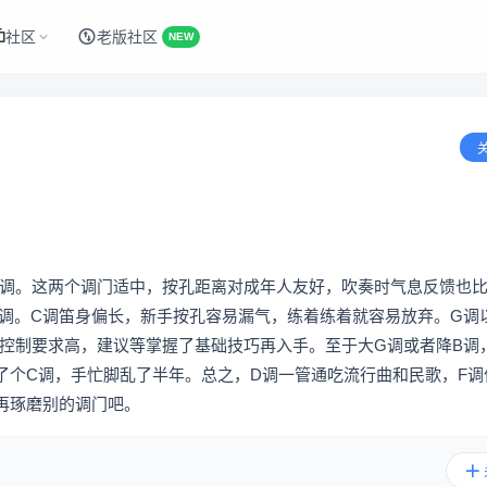
社区
老版社区
NEW
F调。这两个调门适中，按孔距离对成年人友好，吹奏时气息反馈也
F调。C调笛身偏长，新手按孔容易漏气，练着练着就容易放弃。G调
息控制要求高，建议等掌握了基础技巧再入手。至于大G调或者降B调
了个C调，手忙脚乱了半年。总之，D调一管通吃流行曲和民歌，F调
再琢磨别的调门吧。