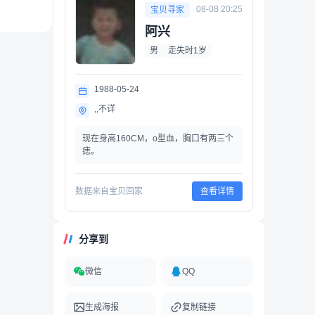
08-08 20:25
宝贝寻家
阿兴
男
走失时1岁
1988-05-24
,,不详
现在身高160CM，o型血，胸口有两三个
痣。
数据来自宝贝回家
查看详情
分享到
微信
QQ
生成海报
复制链接