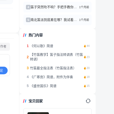
笛子突然吹不响？手把手教你简单修理小技巧
1个月前
4
南北笛派到底差在哪？我试着吹了三个月，终于有点感悟了
1个月前
5
热门内容
1
《何以歌》简谱
44
看作者
【竹笛教学】笛子指法转调表（竹笛
2
23
转调）
3
竹笛最全指法表（竹笛指法表）
20
论
4
《广寒宫》简谱，附件为伴奏
18
5
《盛世国乐》简谱
15
宝贝回家