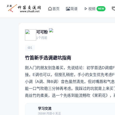
首页
简谱
视频
NEW
可可粉
1个月前
1
竹笛新手选调避坑指南
刚入门的朋友别急着买，先说结论：初学首选D调或
接。E调也可以，但按孔稍密，手小的女生优先考虑
小调（A调、降B调）音色虽然清亮，但对嘴唇和气
能一口气吹稳三分钟再考虑。我踩过的坑就是上来买
南丝竹的柔美，选一个先练到能流畅吹《茉莉花》，
学习交流
35598 内容
0 关注