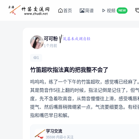
首页
简谱
视频
NEW
可可粉
1个月前
1
竹笛超吹指法真的把我整不会了
呜呜呜，练了一个下午的竹笛超吹，感觉嘴已经麻了
其是筒音作5往上翻的时候，指法记倒是记住了，但
度，先不急着吹高音，从筒音慢慢往上滑，感受嘴唇
提气、然后嘴唇稍微绷紧一点，气流要细要急。有经
指和嘴巴早日和解。
学习交流
35598 内容
0 关注