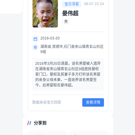
08-07 22:24
宝贝寻家
晏伟超
男
2016-03-20
湖南省,常德市,石门县夹山镇青玄山社区
9组
2016年3月20日清晨，该名男婴被人遗弃
在湖南省夹山镇青玄山社区9组居民晏权
家门口，晏权及其妻子多方打听该名男婴
的亲身父母未果，一直收养该名男婴至
今，后男婴取名晏伟超。
数据来自宝贝回家
查看详情
分享到