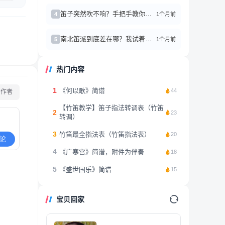
笛子突然吹不响？手把手教你简单修理小技巧
1个月前
4
南北笛派到底差在哪？我试着吹了三个月，终于有点感悟了
1个月前
5
热门内容
1
《何以歌》简谱
44
看作者
【竹笛教学】笛子指法转调表（竹笛
2
23
转调）
3
竹笛最全指法表（竹笛指法表）
20
论
4
《广寒宫》简谱，附件为伴奏
18
5
《盛世国乐》简谱
15
宝贝回家