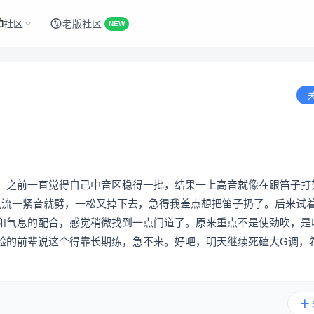
社区
老版社区
NEW
。之前一直觉得自己中音区稳得一批，结果一上高音就像在跟笛子打
气流一紧音就劈，一松又掉下去，急得我差点想把笛子扔了。后来试
和气息的配合，感觉稍微找到一点门道了。原来重点不是使劲吹，是
验的前辈说这个得靠长期练，急不来。好吧，明天继续死磕大G调，