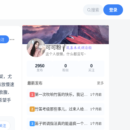
搜索
登录
关注
可可粉
这个人很懒，什么都没写~
2950
0
0
发布
粉丝
关注
架，尤
最新发布
更多
着放慢速
收腹、
第一次吹响竹笛的快乐，我记了好久
1个月前
1
希望手
竹笛考级那些事儿，过来人给你们避坑
1个月前
2
笛子转调指法真的能逼疯一个新手
1个月前
3
关注