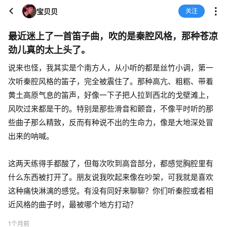
宝贝贝
关注
最近迷上了一首笛子曲，吹的是秦腔风格，那种苍凉
劲儿真的太上头了。
说来也怪，我其实是个南方人，从小听的都是丝竹小调，第一
次听秦腔风格的笛子，完全被震住了。那种高亢、粗粝、带着
黄土高原气息的笛声，好像一下子把人拉到西北的戈壁滩上，
风吹过来都是干的。特别是那些滑音和颤音，不像平时听的那
些曲子那么精致，反而有种说不出的生命力，像是大地深处冒
出来的呐喊。
这两天练得手都酸了，但每次吹到高音部分，都感觉胸腔里有
什么东西被打开了。朋友说我吹起来像在吵架，可我就是喜欢
这种痛快淋漓的感觉。有没有同好来聊聊？你们听秦腔或者相
近风格的曲子时，最被哪个地方打动？
1个月前