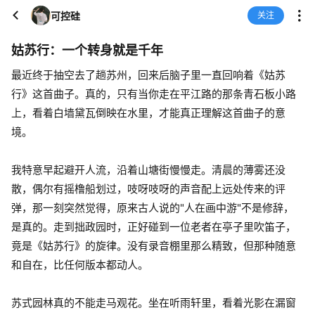
可控硅
关注
姑苏行：一个转身就是千年
最近终于抽空去了趟苏州，回来后脑子里一直回响着《姑苏
行》这首曲子。真的，只有当你走在平江路的那条青石板小路
上，看着白墙黛瓦倒映在水里，才能真正理解这首曲子的意
境。
我特意早起避开人流，沿着山塘街慢慢走。清晨的薄雾还没
散，偶尔有摇橹船划过，吱呀吱呀的声音配上远处传来的评
弹，那一刻突然觉得，原来古人说的"人在画中游"不是修辞，
是真的。走到拙政园时，正好碰到一位老者在亭子里吹笛子，
竟是《姑苏行》的旋律。没有录音棚里那么精致，但那种随意
和自在，比任何版本都动人。
苏式园林真的不能走马观花。坐在听雨轩里，看着光影在漏窗