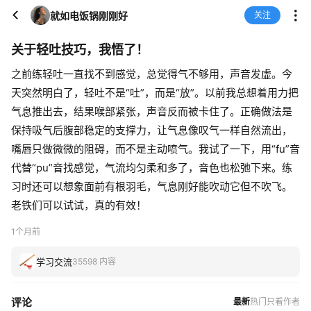
就如电饭锅刚刚好
关注
关于轻吐技巧，我悟了！
之前练轻吐一直找不到感觉，总觉得气不够用，声音发虚。今
天突然明白了，轻吐不是“吐”，而是“放”。以前我总想着用力把
气息推出去，结果喉部紧张，声音反而被卡住了。正确做法是
保持吸气后腹部稳定的支撑力，让气息像叹气一样自然流出，
嘴唇只做微微的阻碍，而不是主动喷气。我试了一下，用“fu”音
代替“pu”音找感觉，气流均匀柔和多了，音色也松弛下来。练
习时还可以想象面前有根羽毛，气息刚好能吹动它但不吹飞。
老铁们可以试试，真的有效！
1个月前
学习交流
35598 内容
评论
最新
热门
只看作者