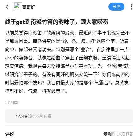
哥哥好
关注
终于get到南派竹笛的韵味了，跟大家唠唠
以前总觉得南派笛子软绵绵的没劲，最近练了半年发现完全不
是那么回事。南派讲究的是“颤、叠、赠、打”这四个字，听着
简单，做起来真考功夫。特别是那个“叠音”，在旋律里加一点
小小的装饰音，就像是给曲子穿上了丝绸衣服，丝滑得让人起
鸡皮疙瘩。我现在每天坚持练半小时基本功，光一个“颤音”就
够研究半辈子的。有没有同好的朋友交流一下？你们练南派的
时候最怕哪个技巧？我目前最头疼的是那个“气震音”，总感觉
控制不好，气流一抖就破音了。
1个月前
学习交流
35598 内容
评论
最新
热门
只看作者