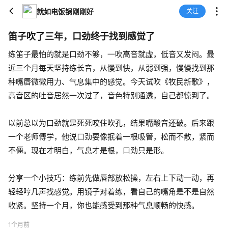
就如电饭锅刚刚好
关注
笛子吹了三年，口劲终于找到感觉了
练笛子最怕的就是口劲不够，一吹高音就虚，低音又发闷。最
近三个月每天坚持练长音，从慢到快，从弱到强，慢慢找到那
种嘴唇微微用力、气息集中的感觉。今天试吹《牧民新歌》，
高音区的吐音居然一次过了，音色特别通透，自己都惊到了。
以前总以为口劲就是死死咬住吹孔，结果嘴酸音还破。后来跟
一个老师傅学，他说口劲要像抿着一根吸管，松而不散，紧而
不僵。现在才明白，气息才是根，口劲只是形。
分享一个小技巧：练前先做唇部放松操，左右上下动一动，再
轻轻哼几声找感觉。用镜子对着练，看自己的嘴角是不是自然
收紧。坚持一个月，你也能感受到那种气息顺畅的快感。
1个月前