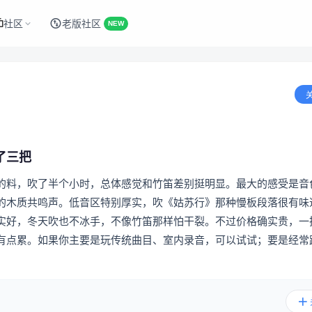
社区
老版社区
NEW
了三把
的料，吹了半个小时，总体感觉和竹笛差别挺明显。最大的感受是音
的木质共鸣声。低音区特别厚实，吹《姑苏行》那种慢板段落很有味
实好，冬天吹也不冰手，不像竹笛那样怕干裂。不过价格确实贵，一
有点累。如果你主要是玩传统曲目、室内录音，可以试试；要是经常