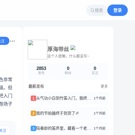
搜索
登录
关注
厚海带丝
这个人很懒，什么都没写~
2853
0
0
发布
粉丝
关注
色非常
最新发布
更多
道。但
把入门
从气功小白到竹笛入门，我终于搞懂了“丹田”是啥
1个月前
1
跑场子
我的节拍器终于到货了🎉
1个月前
2
陆春龄的笛声里，藏着一个老上海
1个月前
3
关注