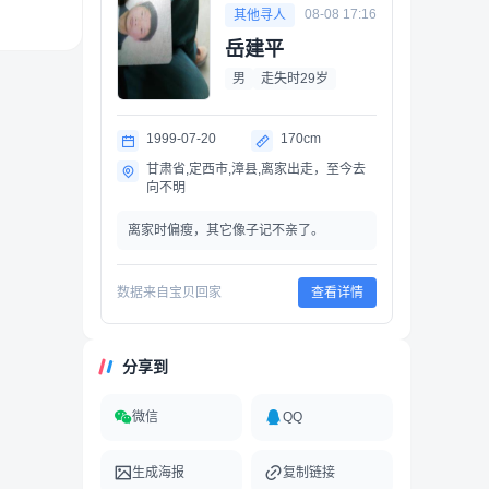
08-08 17:16
其他寻人
岳建平
男
走失时29岁
1999-07-20
170cm
甘肃省,定西市,漳县,离家出走，至今去
向不明
离家时偏瘦，其它像子记不亲了。
数据来自宝贝回家
查看详情
分享到
微信
QQ
生成海报
复制链接