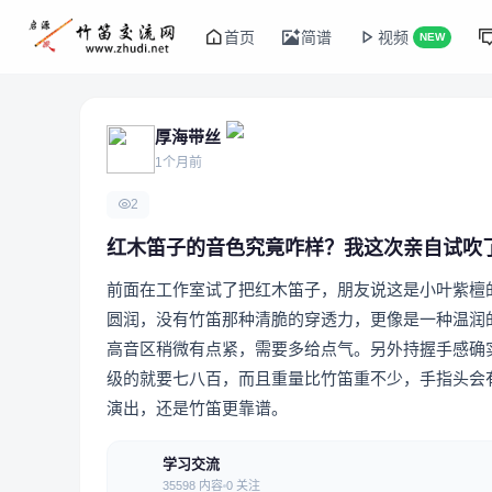
首页
简谱
视频
NEW
厚海带丝
1个月前
2
红木笛子的音色究竟咋样？我这次亲自试吹
前面在工作室试了把红木笛子，朋友说这是小叶紫檀
圆润，没有竹笛那种清脆的穿透力，更像是一种温润
高音区稍微有点紧，需要多给点气。另外持握手感确
级的就要七八百，而且重量比竹笛重不少，手指头会
演出，还是竹笛更靠谱。
学习交流
35598 内容
0 关注