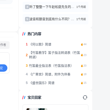
听了整整一下午赵松庭先生的笛子作品，心情久久不能平复
1个月前
4
波音和颤音到底有什么不同？别再傻傻分不清了
1个月前
5
热门内容
1
《何以歌》简谱
44
看作者
【竹笛教学】笛子指法转调表（竹笛
2
23
转调）
3
竹笛最全指法表（竹笛指法表）
20
论
4
《广寒宫》简谱，附件为伴奏
18
5
《盛世国乐》简谱
15
宝贝回家