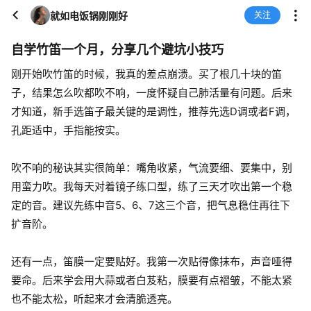
就如电饭锅刚刚好
关注
自学竹笛一个月，分享几个避坑小技巧
刚开始吹竹笛的时候，我真的差点崩溃。买了根几十块的笛
子，结果怎么吹都吹不响，一度怀疑自己肺活量有问题。后来
才知道，新手选笛子最关键的是调性，推荐先选D调或者F调，
孔距适中，手指能按实。
吹不响的秘诀其实很简单：嘴角收紧，气流要细、要集中，别
用蛮力吹。我每天对着镜子练口型，练了三天才吹出第一个稳
定的音。建议先练中音5、6、7这三个音，把气息稳住再往下
扩音阶。
还有一点，笛膜一定要贴好。我第一次贴得像抹布，声音哑得
要命。后来学会用大蒜或者白芨粘，膜要有点褶皱，不能太紧
也不能太松，听起来才会清脆透亮。