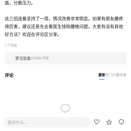
曲，分散压力。
这三招连着坚持了一周，情况改善非常明显。如果有朋友腰疼
得厉害，建议还是先去看医生排除腰椎问题。大家有没有其他
好方法？欢迎在评论区分享。
1个月前
学习交流
35598 内容
评论
最新
热门
只看作者
说点什么...
暂无评论，快来抢沙发~