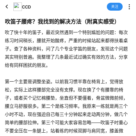
CCD
关注
吹笛子腰疼？我找到的解决方法（附真实感受）
吹了快十年的笛子，最近突然遇到一个特别尴尬的问题：每次
练习时间稍长，腰就开始酸疼，严重的时候站起来都得扶着桌
子。查了各种资料，问了几个专业学笛的朋友，发现这个问题
其实特别普遍。我整理了几条最近试过确实有效的方法，分享
给有同样困扰的朋友。
第一个主要是调整坐姿。以前我习惯半靠在椅背上，觉得放
松，实际上这样腰部完全没有支撑。现在换了个有腰靠的椅
子，或者买个记忆棉腰垫，坐直但不要僵着，骨盆微微前倾，
腰立马舒服很多。第二个是练习频率。我原来一练就是两三个
小时不动，现在强迫自己每三十分钟起来走动两分钟，做几个
简单的腰部拉伸。第三个可能大家容易忽略——吹笛子时重心
不要全压在一条腿上，站着练的时候双脚与肩同宽，膝盖微