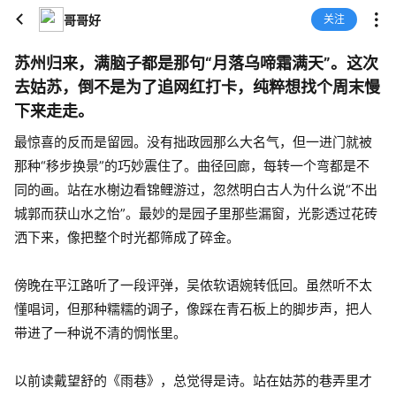
哥哥好
关注
苏州归来，满脑子都是那句“月落乌啼霜满天”。这次
去姑苏，倒不是为了追网红打卡，纯粹想找个周末慢
下来走走。
最惊喜的反而是留园。没有拙政园那么大名气，但一进门就被
那种“移步换景”的巧妙震住了。曲径回廊，每转一个弯都是不
同的画。站在水榭边看锦鲤游过，忽然明白古人为什么说“不出
城郭而获山水之怡”。最妙的是园子里那些漏窗，光影透过花砖
洒下来，像把整个时光都筛成了碎金。
傍晚在平江路听了一段评弹，吴侬软语婉转低回。虽然听不太
懂唱词，但那种糯糯的调子，像踩在青石板上的脚步声，把人
带进了一种说不清的惆怅里。
以前读戴望舒的《雨巷》，总觉得是诗。站在姑苏的巷弄里才