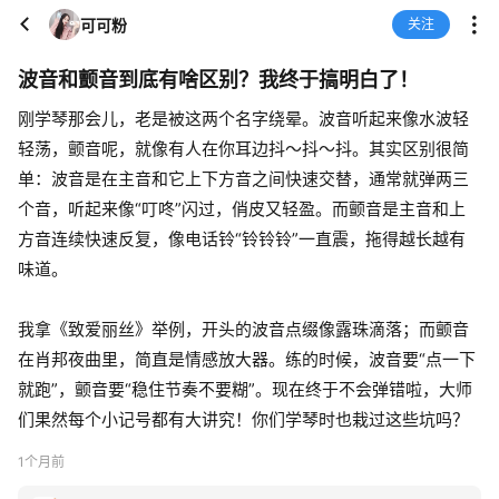
可可粉
关注
波音和颤音到底有啥区别？我终于搞明白了！
刚学琴那会儿，老是被这两个名字绕晕。波音听起来像水波轻
轻荡，颤音呢，就像有人在你耳边抖～抖～抖。其实区别很简
单：波音是在主音和它上下方音之间快速交替，通常就弹两三
个音，听起来像“叮咚”闪过，俏皮又轻盈。而颤音是主音和上
方音连续快速反复，像电话铃“铃铃铃”一直震，拖得越长越有
味道。
我拿《致爱丽丝》举例，开头的波音点缀像露珠滴落；而颤音
在肖邦夜曲里，简直是情感放大器。练的时候，波音要“点一下
就跑”，颤音要“稳住节奏不要糊”。现在终于不会弹错啦，大师
们果然每个小记号都有大讲究！你们学琴时也栽过这些坑吗？
1个月前