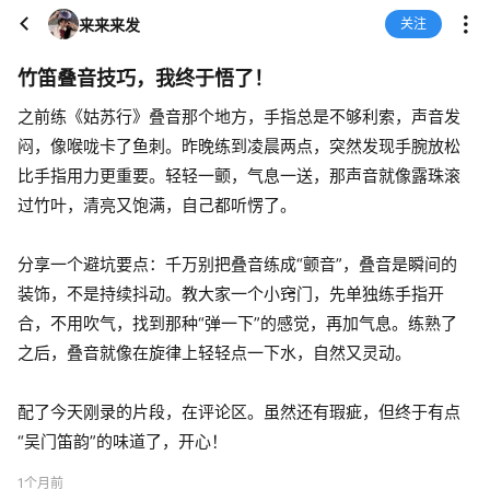
来来来发
关注
竹笛叠音技巧，我终于悟了！
之前练《姑苏行》叠音那个地方，手指总是不够利索，声音发
闷，像喉咙卡了鱼刺。昨晚练到凌晨两点，突然发现手腕放松
比手指用力更重要。轻轻一颤，气息一送，那声音就像露珠滚
过竹叶，清亮又饱满，自己都听愣了。
分享一个避坑要点：千万别把叠音练成“颤音”，叠音是瞬间的
装饰，不是持续抖动。教大家一个小窍门，先单独练手指开
合，不用吹气，找到那种“弹一下”的感觉，再加气息。练熟了
之后，叠音就像在旋律上轻轻点一下水，自然又灵动。
配了今天刚录的片段，在评论区。虽然还有瑕疵，但终于有点
“吴门笛韵”的味道了，开心！
1个月前