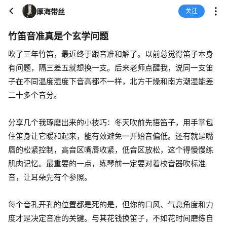
厚海带丝
关注
竹笛音准真是个玄学问题
吹了三年竹笛，最近终于跟音准和解了。以前总觉得笛子本身
有问题，隔三差五就想换一支。后来老师点醒我，说同一支笛
子在不同温度湿度下音高都不一样，北方干燥和南方潮湿能差
二十多个音分。
分享几个我琢磨出来的小技巧：冬天吹前先捂笛子，用手掌包
住笛身让它暖和起来，能有效避免一开始音偏低。还有就是嘴
唇的松紧控制，高音区嘴唇收紧，低音区放松，这个得慢慢练
肌肉记忆。最重要的一点，练琴前一定要对着校音器吹标准
音，让耳朵先有个参照。
每个音孔开孔的位置都是死的是，但你的口风、气息角度和力
度才是决定音准的关键。与其花钱换笛子，不如花时间磨练自