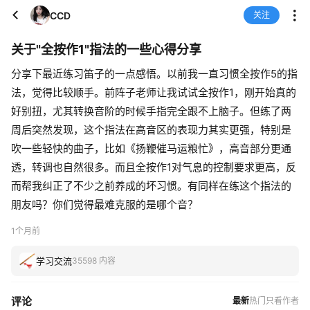
CCD
关注
关于"全按作1"指法的一些心得分享
分享下最近练习笛子的一点感悟。以前我一直习惯全按作5的指
法，觉得比较顺手。前阵子老师让我试试全按作1，刚开始真的
好别扭，尤其转换音阶的时候手指完全跟不上脑子。但练了两
周后突然发现，这个指法在高音区的表现力其实更强，特别是
吹一些轻快的曲子，比如《扬鞭催马运粮忙》，高音部分更通
透，转调也自然很多。而且全按作1对气息的控制要求更高，反
而帮我纠正了不少之前养成的坏习惯。有同样在练这个指法的
朋友吗？你们觉得最难克服的是哪个音？
1个月前
学习交流
35598 内容
评论
最新
热门
只看作者