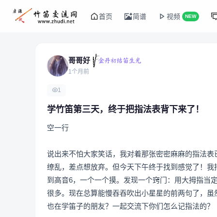
首页
简谱
视频
NEW
哥哥好
1个月前
1
学竹笛第三天，终于把指法表背下来了！
空一行
说出来不怕大家笑话，我对着那张密密麻麻的指法表已
缭乱，差点想放弃。但今天下午终于找到感觉了！我
到高音6，一个一个摸。发现一个窍门：用大拇指当定
很多。现在总算能慢吞吞吹出小星星的前两句了，虽
也在学笛子的朋友？一起交流下你们怎么记指法的？