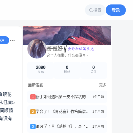
搜索
登录
关注
哥哥好
这个人很懒，什么都没写~
2890
0
0
发布
粉丝
关注
最新发布
更多
直眼花
新手如何选出第一支不踩坑的竹笛？
1个月前
1
从低音5
瞬间顺畅
学会了！《青花瓷》竹笛简谱分享
1个月前
2
有没有
跟风学了首《鹧鸪飞》，录了好几遍才稍微能听
1个月前
3