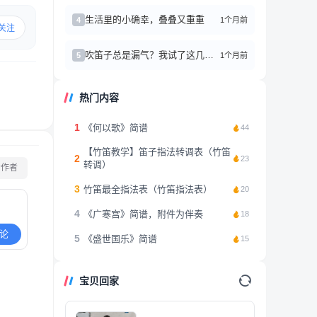
生活里的小确幸，叠叠又重重
1个月前
4
关注
吹笛子总是漏气？我试了这几个方法真的有效！
1个月前
5
热门内容
1
《何以歌》简谱
44
【竹笛教学】笛子指法转调表（竹笛
2
23
转调）
看作者
3
竹笛最全指法表（竹笛指法表）
20
4
《广寒宫》简谱，附件为伴奏
18
论
5
《盛世国乐》简谱
15
宝贝回家