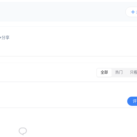
分享
全部
热门
只
评