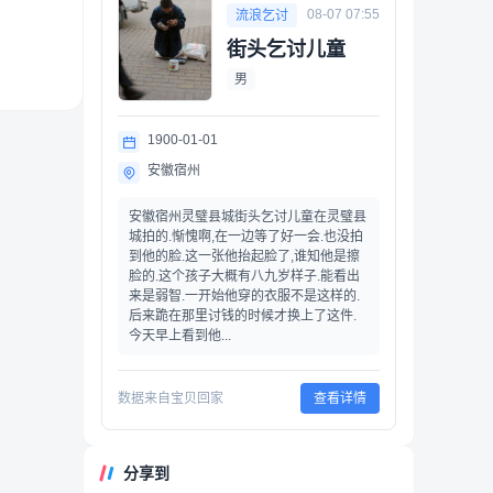
08-07 07:55
流浪乞讨
街头乞讨儿童
男
1900-01-01
安徽宿州
安徽宿州灵璧县城街头乞讨儿童在灵璧县
城拍的.惭愧啊,在一边等了好一会.也没拍
到他的脸.这一张他抬起脸了,谁知他是擦
脸的.这个孩子大概有八九岁样子.能看出
来是弱智.一开始他穿的衣服不是这样的.
后来跪在那里讨钱的时候才换上了这件.
今天早上看到他...
数据来自宝贝回家
查看详情
分享到