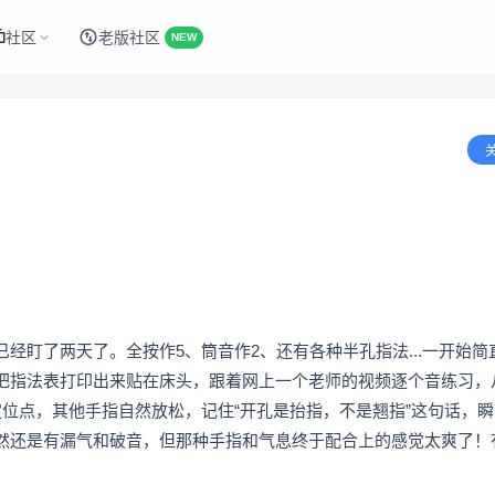
社区
老版社区
NEW
经盯了两天了。全按作5、筒音作2、还有各种半孔指法...一开始简
把指法表打印出来贴在床头，跟着网上一个老师的视频逐个音练习，
位点，其他手指自然放松，记住“开孔是抬指，不是翘指”这句话，
然还是有漏气和破音，但那种手指和气息终于配合上的感觉太爽了！