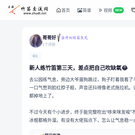
首页
简谱
视频
NEW
哥哥好
1个月前
1
新人练竹笛第三天，差点把自己吹缺氧😂
去公园练气息，旁边大爷遛狗路过，狗子盯着我看了
一口气憋到脸红脖子粗，声音还抖得像老式拖拉机。
都掉地上了。
不过今天有个小进步，终于能完整吹出“哆来咪发唆
冰棍都格外溜。有没有大佬指点下，怎么让气息稳一