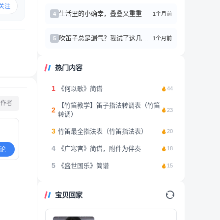
关注
生活里的小确幸，叠叠又重重
1个月前
4
吹笛子总是漏气？我试了这几个方法真的有效！
1个月前
5
热门内容
1
《何以歌》简谱
44
看作者
【竹笛教学】笛子指法转调表（竹笛
2
23
转调）
3
竹笛最全指法表（竹笛指法表）
20
4
《广寒宫》简谱，附件为伴奏
论
18
5
《盛世国乐》简谱
15
宝贝回家