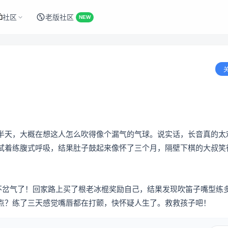
社区
老版社区
NEW
半天，大概在想这人怎么吹得像个漏气的气球。说实话，长音真的太
试着练腹式呼吸，结果肚子鼓起来像怀了三个月，隔壁下棋的大叔笑
”不岔气了！回家路上买了根老冰棍奖励自己，结果发现吹笛子嘴型练
点？练了三天感觉嘴唇都在打颤，快怀疑人生了。救救孩子吧！