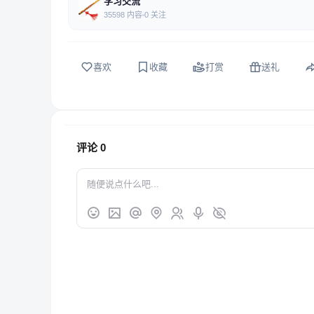
学习交流
35598 内容
0 关注
喜欢
收藏
打赏
送礼
评论
0