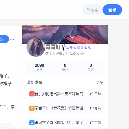
搜索
登录
关注
哥哥好
这个人很懒，什么都没写~
2890
0
0
发布
粉丝
关注
难了，
最新发布
更多
得棋子
新手如何选出第一支不踩坑的竹笛？
1个月前
1
多了，嗦
学会了！《青花瓷》竹笛简谱分享
1个月前
2
跟风学了首《鹧鸪飞》，录了好几遍才稍微能听
1个月前
3