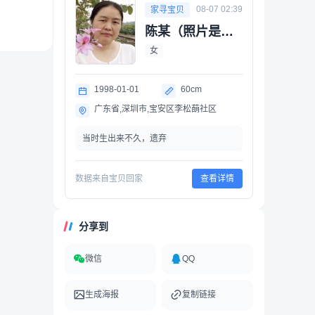
08-07 02:39
家寻宝贝
陈某（照片是母亲）（遗弃）
女
1998-01-01
60cm
广东省,深圳市,宝安区李松蓢社区
当时生出来不久，遗弃
数据来自宝贝回家
查看详情
分享到
微信
QQ
生成海报
复制链接