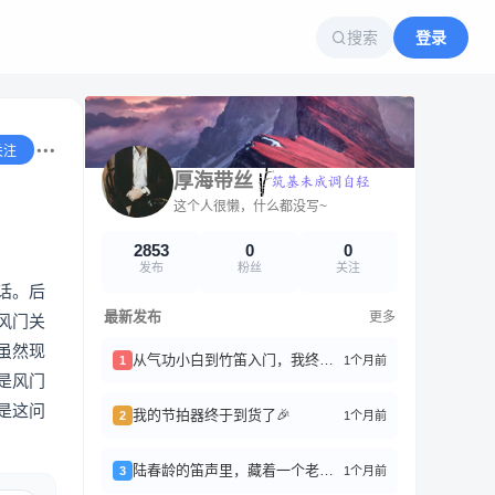
搜索
登录
关注
厚海带丝
这个人很懒，什么都没写~
2853
0
0
发布
粉丝
关注
话。后
最新发布
更多
风门关
虽然现
从气功小白到竹笛入门，我终于搞懂了“丹田”是啥
1个月前
1
是风门
是这问
我的节拍器终于到货了🎉
1个月前
2
陆春龄的笛声里，藏着一个老上海
1个月前
3