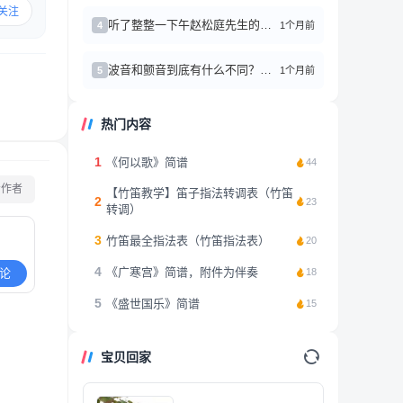
关注
听了整整一下午赵松庭先生的笛子作品，心情久久不能平复
1个月前
4
波音和颤音到底有什么不同？别再傻傻分不清了
1个月前
5
热门内容
1
《何以歌》简谱
44
看作者
【竹笛教学】笛子指法转调表（竹笛
2
23
转调）
3
竹笛最全指法表（竹笛指法表）
20
4
《广寒宫》简谱，附件为伴奏
论
18
5
《盛世国乐》简谱
15
宝贝回家