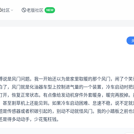
社区
老版社区
NEW
傅说是风门问题。我一开始还以为是家里取暖的那个风门，闹了个笑
白了，风门就是化油器车型上控制进气量的一个装置，冷车启动时把
打开，恢复正常状态。有点像给发动机穿件外套暖身，暖完再脱掉。
、甚至割草机上还能见到。如果冷车启动困难、怠速不稳，说不定就
题是传感器或者积碳引起的，别动不动就怪风门。我的小踏板之前也
还是得多动动手，少花冤枉钱。