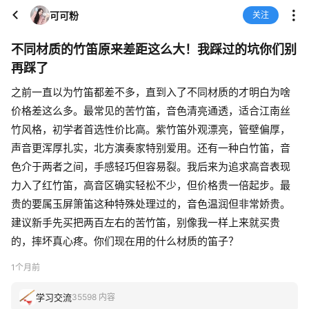
可可粉
关注
不同材质的竹笛原来差距这么大！我踩过的坑你们别
再踩了
之前一直以为竹笛都差不多，直到入了不同材质的才明白为啥
价格差这么多。最常见的苦竹笛，音色清亮通透，适合江南丝
竹风格，初学者首选性价比高。紫竹笛外观漂亮，管壁偏厚，
声音更浑厚扎实，北方演奏家特别爱用。还有一种白竹笛，音
色介于两者之间，手感轻巧但容易裂。我后来为追求高音表现
力入了红竹笛，高音区确实轻松不少，但价格贵一倍起步。最
贵的要属玉屏箫笛这种特殊处理过的，音色温润但非常娇贵。
建议新手先买把两百左右的苦竹笛，别像我一样上来就买贵
的，摔坏真心疼。你们现在用的什么材质的笛子？
1个月前
学习交流
35598 内容