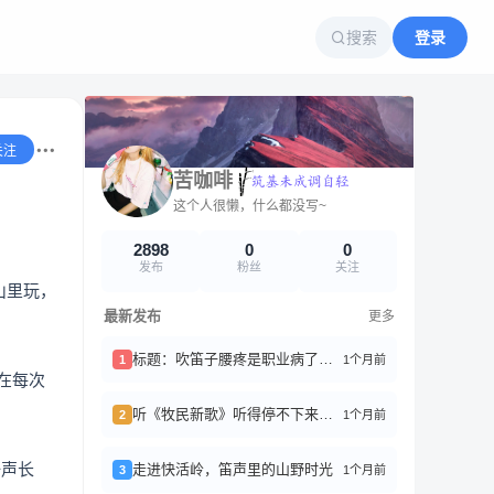
搜索
登录
关注
苦咖啡
这个人很懒，什么都没写~
2898
0
0
发布
粉丝
关注
山里玩，
最新发布
更多
标题：吹笛子腰疼是职业病了，来聊聊怎么破
1个月前
1
在每次
听《牧民新歌》听得停不下来，笛子真是治愈系神器啊
1个月前
2
一声长
走进快活岭，笛声里的山野时光
1个月前
3