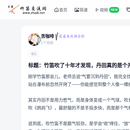
首页
简谱
视频
NEW
苦咖啡
1个月前
1
标题：竹笛吹了十年才发现，丹田真的是个
刚学竹笛那会儿，老师总说“气要沉到丹田”，我完
站在瀑布前忽然开窍了——你能感觉到整个人像一棵
其实丹田不是用力憋气，而是身体变成一个气球。吹
吹《鹧鸪飞》，最舒服的不是手指多快，而是那个气
说到底，吹竹笛不是跟气较劲，是学会“收”得住、“