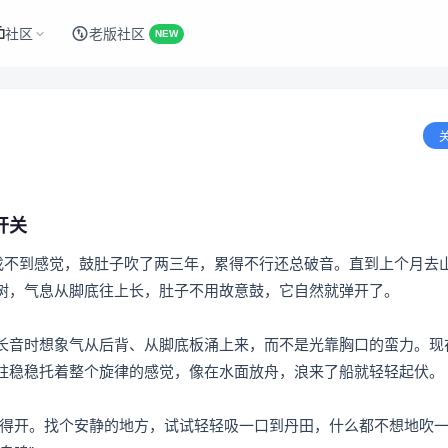
社区
老版社区
NEW
开关
全找不到感觉，鼓肚子吹了两三年，累得不行还总破音。直到上个月去
树，气息从脚底往上长，肚子不用故意鼓，它自然就弹开了。
长音时想象气从后背、从脚底板涌上来，而不是光靠胸口的蛮力。现
柱稳稳托着整个旋律的感觉，像在水面放舟，浪来了船就轻轻起伏。
放”得开。找个安静的地方，试试轻轻吸一口到丹田，什么都不想地吹