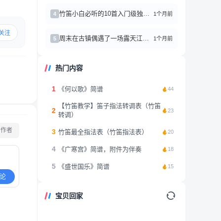
竹笛小白必听的10首入门级独奏曲，听完秒变民乐控
1个月前
4
关注
周末在古镇偶遇了一场露天江南丝竹演奏，彻底被笛子声迷住了。
1个月前
5
热门内容
1
《何以歌》简谱
44
【竹笛教学】笛子指法转调表（竹笛
2
23
转调）
看作者
3
竹笛最全指法表（竹笛指法表）
20
4
《广寒宫》简谱，附件为伴奏
18
5
《盛世国乐》简谱
15
论
宝贝回家