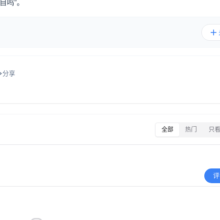
自鸣”。
分享
全部
热门
只
评