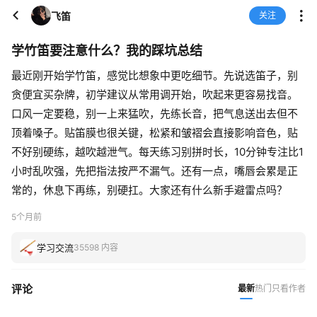
飞笛
关注
学竹笛要注意什么？我的踩坑总结
最近刚开始学竹笛，感觉比想象中更吃细节。先说选笛子，别
贪便宜买杂牌，初学建议从常用调开始，吹起来更容易找音。
口风一定要稳，别一上来猛吹，先练长音，把气息送出去但不
顶着嗓子。贴笛膜也很关键，松紧和皱褶会直接影响音色，贴
不好别硬练，越吹越泄气。每天练习别拼时长，10分钟专注比1
小时乱吹强，先把指法按严不漏气。还有一点，嘴唇会累是正
常的，休息下再练，别硬扛。大家还有什么新手避雷点吗？
5个月前
学习交流
35598 内容
评论
最新
热门
只看作者