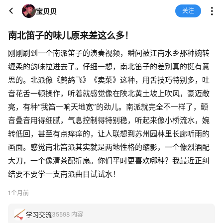
宝贝贝
关注
南北笛子的味儿原来差这么多！
刚刚刷到一个南派笛子的演奏视频，瞬间被江南水乡那种婉转
缠柔的韵味拉进去了。仔细一想，南北笛子的差别真的挺有意
思的。北派像《鹧鸪飞》《卖菜》这种，用舌技巧特别多，吐
音花舌一顿操作，听着就感觉像在陕北黄土坡上吹风，豪迈敞
亮，有种“我笛一响天地宽”的劲儿。南派就完全不一样了，颤
音叠音用得细腻，气息控制得特别稳，听起来像小桥流水，婉
转低回，甚至有点痒痒的，让人联想到苏州园林里长廊听雨的
画面。感觉南北笛派其实就是两地性格的缩影，一个像烈酒配
大刀，一个像清茶配折扇。你们平时更喜欢哪种？我最近正纠
结要不要学一支南派曲目试试水！
1个月前
学习交流
35598 内容