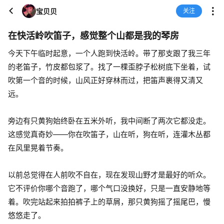
宝贝贝
关注
在快活岭吹笛子，感觉整个山都是我的琴房
今天下午临时起意，一个人跑到快活岭。带了那支跟了我三年
的老笛子，竹皮都包浆了。找了一棵歪脖子松树底下坐着，试
吹第一个音的时候，山风正好穿林而过，把笛声裹得又清又
远。
旁边有只黄狗始终卧在五米外听，我中间断了两次它都没走。
这感觉真奇妙——你在吹笛子，山在听，狗在听，连灌木丛都
在风里晃着节奏。
以前总觉得在人前吹不自在，现在发现山野才是最好的听众。
它不评价你哪个音跑了，哪个气口没换好，只是一直安静地等
着。吹完站起来拍拍裤子上的草屑，那只黄狗摇了摇尾巴，慢
悠悠走了。