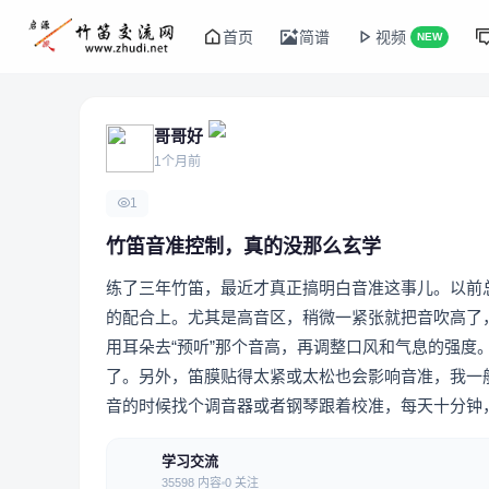
首页
简谱
视频
NEW
哥哥好
1个月前
1
竹笛音准控制，真的没那么玄学
练了三年竹笛，最近才真正搞明白音准这事儿。以前
的配合上。尤其是高音区，稍微一紧张就把音吹高了
用耳朵去“预听”那个音高，再调整口风和气息的强度
了。另外，笛膜贴得太紧或太松也会影响音准，我一
音的时候找个调音器或者钢琴跟着校准，每天十分钟
学习交流
35598 内容
0 关注