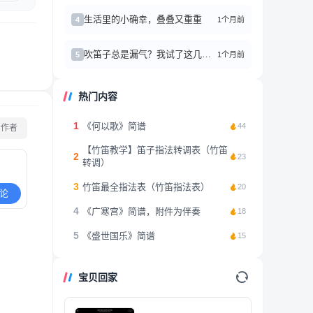
生活里的小确幸，叠叠又重重
1个月前
4
吹笛子总是漏气？我试了这几个方法真的有效！
1个月前
5
热门内容
1
《何以歌》简谱
44
看作者
【竹笛教学】笛子指法转调表（竹笛
2
23
转调）
3
竹笛最全指法表（竹笛指法表）
20
论
4
《广寒宫》简谱，附件为伴奏
18
5
《盛世国乐》简谱
15
宝贝回家