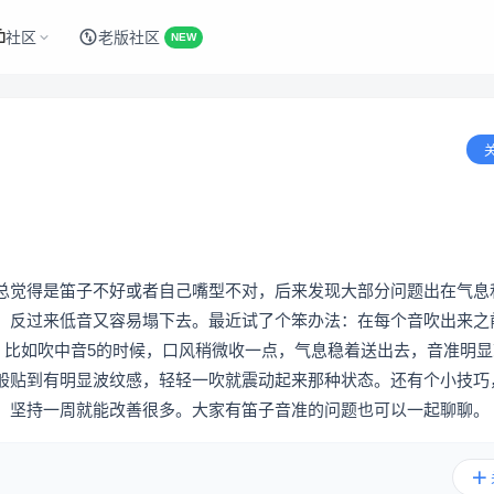
社区
老版社区
NEW
总觉得是笛子不好或者自己嘴型不对，后来发现大部分问题出在气息
，反过来低音又容易塌下去。最近试了个笨办法：在每个音吹出来之
。比如吹中音5的时候，口风稍微收一点，气息稳着送出去，音准明显
般贴到有明显波纹感，轻轻一吹就震动起来那种状态。还有个小技巧
，坚持一周就能改善很多。大家有笛子音准的问题也可以一起聊聊。