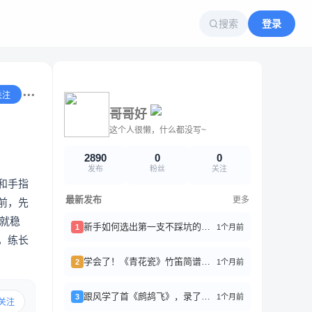
搜索
登录
关注
哥哥好
这个人很懒，什么都没写~
2890
0
0
发布
粉丝
关注
和手指
最新发布
更多
前，先
就稳
新手如何选出第一支不踩坑的竹笛？
1个月前
1
，练长
学会了！《青花瓷》竹笛简谱分享
1个月前
2
跟风学了首《鹧鸪飞》，录了好几遍才稍微能听
1个月前
3
关注