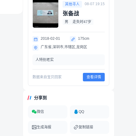
08-07 19:15
其他寻人
张备战
男
走失时47岁
2018-02-01
175cm
广东省,深圳市,市辖区,龙岗区
人特别老实
数据来自宝贝回家
查看详情
分享到
微信
QQ
生成海报
复制链接