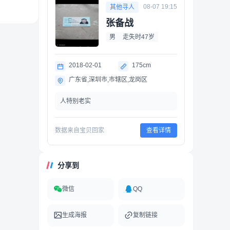
08-07 19:15
其他寻人
张备战
男
走失时47岁
2018-02-01
175cm
广东省,深圳市,市辖区,龙岗区
人特别老实
数据来自宝贝回家
查看详情
分享到
微信
QQ
生成海报
复制链接