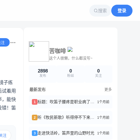
搜索
登录
关注
苦咖啡
这个人很懒，什么都没写~
2898
0
0
发布
粉丝
关注
镜子练
最新发布
更多
后试着用
声，能快
标题：吹笛子腰疼是职业病了，来聊聊怎么破
1个月前
1
没错！笛
听《牧民新歌》听得停不下来，笛子真是治愈系神器啊
1个月前
2
走进快活岭，笛声里的山野时光
1个月前
3
关注