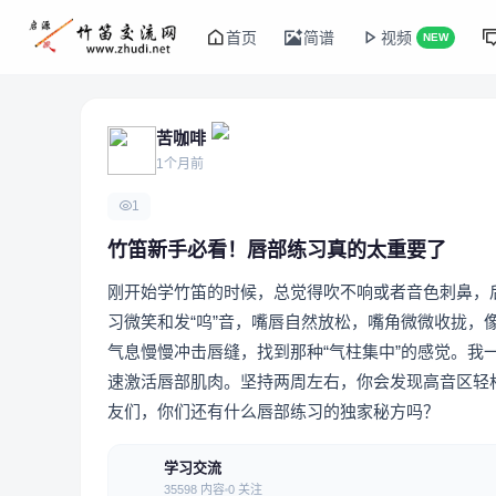
首页
简谱
视频
NEW
苦咖啡
1个月前
1
竹笛新手必看！唇部练习真的太重要了
刚开始学竹笛的时候，总觉得吹不响或者音色刺鼻，
习微笑和发“呜”音，嘴唇自然放松，嘴角微微收拢
气息慢慢冲击唇缝，找到那种“气柱集中”的感觉。
速激活唇部肌肉。坚持两周左右，你会发现高音区轻
友们，你们还有什么唇部练习的独家秘方吗？
学习交流
35598 内容
0 关注