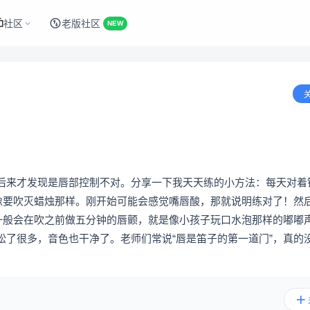
社区
老版社区
NEW
后来才发现是唇部控制不对。分享一下我天天练的小方法：每天对着
，像要吹灭蜡烛那样。刚开始可能会感觉嘴唇酸，那就说明练对了！然
我一般会在吹之前做五分钟的唇颤，就是像小孩子玩口水泡那样的嘟嘟
松了很多，音色也干净了。老师们常说“唇是笛子的第一道门”，真的