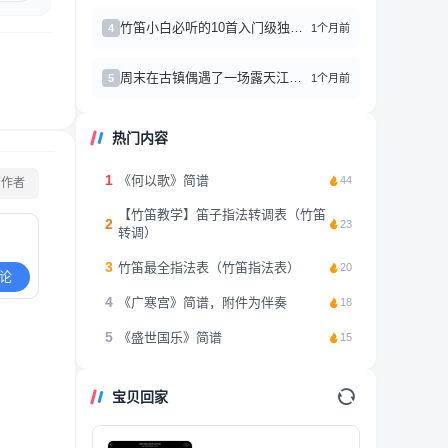
竹笛小白必听的10首入门级独奏曲，听完秒变民乐控
1个月前
4
周末在古镇偶遇了一场露天江南丝竹演奏，彻底被笛子声迷住了。
1个月前
5
热门内容
1
《何以歌》简谱
44
看作者
【竹笛教学】笛子指法转调表（竹笛
2
23
转调）
3
竹笛最全指法表（竹笛指法表）
20
论
4
《广寒宫》简谱，附件为伴奏
18
5
《盛世国乐》简谱
15
宝贝回家