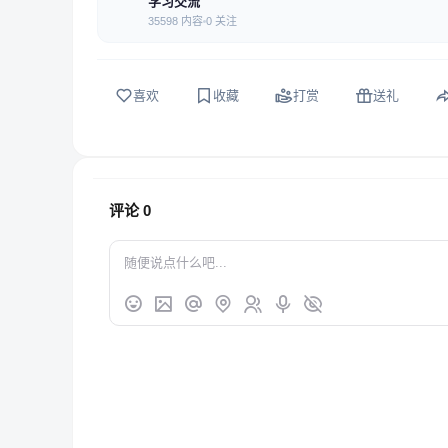
学习交流
35598 内容
0 关注
喜欢
收藏
打赏
送礼
评论
0