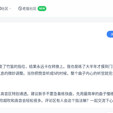
社区
老版社区
NEW
改变了竹笛的指位，结果永远卡在转换上。我也是练了大半年才摸到门
气息的微妙调整。当你把筒音听成5的时候，整个曲子内心的听觉就完
，高音区特别通透。建议新手不要急着练快曲，先用最简单的曲子慢
，吹超吹和高音会轻松很多。评论区有人会这个指法嘛？一起交流下