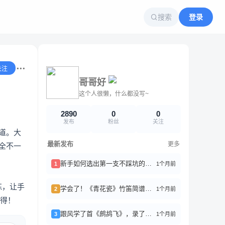
搜索
登录
关注
哥哥好
这个人很懒，什么都没写~
2890
0
0
发布
粉丝
关注
道。大
最新发布
更多
全不一
新手如何选出第一支不踩坑的竹笛？
1个月前
1
练，让手
学会了！《青花瓷》竹笛简谱分享
1个月前
2
心得！
跟风学了首《鹧鸪飞》，录了好几遍才稍微能听
1个月前
3