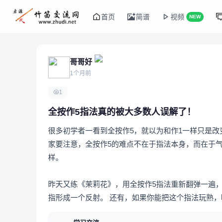
首页
简谱
视频
NEW
哥哥好
1个月前
1
全按作5指法真的被大多数人误解了！
很多初学者一看到全按作5，就以为和作1一样只是
家要注意，全按作5的难点不在于指法本身，而在于
样。
昨天又练《茉莉花》，用全按作5指法重新翻弹一遍
指形成一个反射。 还有，如果你能把这个指法玩熟