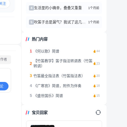
关注
生活里的小确幸，叠叠又重重
1个月前
4
吹笛子总是漏气？我试了这几个方法真的有效！
1个月前
5
热门内容
1
《何以歌》简谱
44
看作者
【竹笛教学】笛子指法转调表（竹笛
2
23
转调）
3
竹笛最全指法表（竹笛指法表）
20
4
《广寒宫》简谱，附件为伴奏
论
18
5
《盛世国乐》简谱
15
宝贝回家