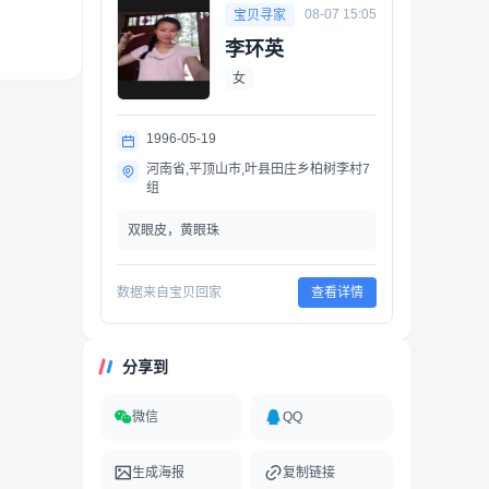
08-07 15:05
宝贝寻家
李环英
女
1996-05-19
河南省,平顶山市,叶县田庄乡柏树李村7
组
双眼皮，黄眼珠
数据来自宝贝回家
查看详情
分享到
微信
QQ
生成海报
复制链接