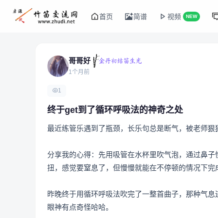
首页
简谱
视频
NEW
哥哥好
1个月前
1
终于get到了循环呼吸法的神奇之处
最近练管乐遇到了瓶颈，长乐句总是断气，被老师狠
分享我的心得：先用吸管在水杯里吹气泡，通过鼻子
扭，感觉要窒息了，但慢慢就能在不停顿的情况下完
昨晚终于用循环呼吸法吹完了一整首曲子，那种气息
眼神有点奇怪哈哈。