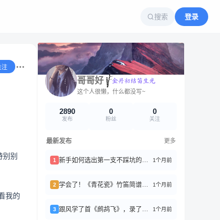
搜索
登录
关注
哥哥好
这个人很懒，什么都没写~
2890
0
0
发布
粉丝
关注
最新发布
更多
特别别
新手如何选出第一支不踩坑的竹笛？
1个月前
1
学会了！《青花瓷》竹笛简谱分享
1个月前
2
看我的
跟风学了首《鹧鸪飞》，录了好几遍才稍微能听
1个月前
3