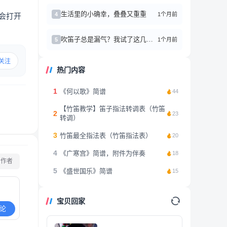
生活里的小确幸，叠叠又重重
1个月前
4
会打开
吹笛子总是漏气？我试了这几个方法真的有效！
1个月前
5
关注
热门内容
1
《何以歌》简谱
44
【竹笛教学】笛子指法转调表（竹笛
2
23
转调）
3
竹笛最全指法表（竹笛指法表）
20
4
《广寒宫》简谱，附件为伴奏
18
看作者
5
《盛世国乐》简谱
15
宝贝回家
论