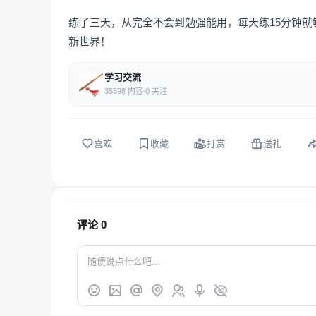
练了三天，从完全不会到勉强能用，每天练15分钟
新世界！
学习交流
35598 内容
0 关注
喜欢
收藏
打赏
送礼
评论
0