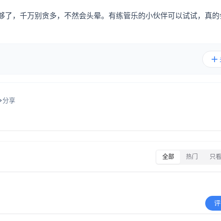
就够了，千万别贪多，不然会头晕。有练管乐的小伙伴可以试试，真的
分享
全部
热门
只
评