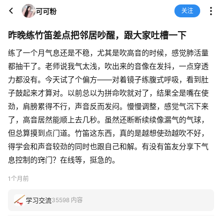
可可粉
关注
昨晚练竹笛差点把邻居吵醒，跟大家吐槽一下
练了一个月气息还是不稳，尤其是吹高音的时候，感觉肺活量
都抽干了。老师说我气太浅，吹出来的音像在发抖，一点穿透
力都没有。今天试了个偏方——对着镜子练腹式呼吸，看到肚
子鼓起来才算对。以前总以为拼命吹就对了，结果全是嘴在使
劲，肩膀累得不行，声音反而发闷。慢慢调整，感觉气沉下来
了，高音居然能顺上去几秒。虽然还断断续续像漏气的气球，
但总算摸到点门道。竹笛这东西，真的是越想使劲越吹不好，
得学会和声音较劲的同时也跟自己和解。有没有笛友分享下气
息控制的窍门？在线等，挺急的。
1个月前
学习交流
35598 内容