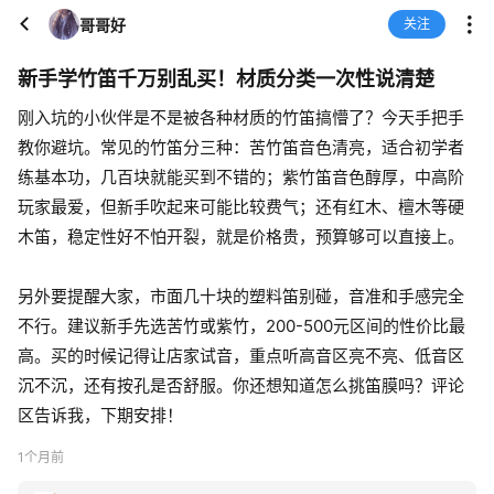
哥哥好
关注
新手学竹笛千万别乱买！材质分类一次性说清楚
刚入坑的小伙伴是不是被各种材质的竹笛搞懵了？今天手把手
教你避坑。常见的竹笛分三种：苦竹笛音色清亮，适合初学者
练基本功，几百块就能买到不错的；紫竹笛音色醇厚，中高阶
玩家最爱，但新手吹起来可能比较费气；还有红木、檀木等硬
木笛，稳定性好不怕开裂，就是价格贵，预算够可以直接上。
另外要提醒大家，市面几十块的塑料笛别碰，音准和手感完全
不行。建议新手先选苦竹或紫竹，200-500元区间的性价比最
高。买的时候记得让店家试音，重点听高音区亮不亮、低音区
沉不沉，还有按孔是否舒服。你还想知道怎么挑笛膜吗？评论
区告诉我，下期安排！
1个月前