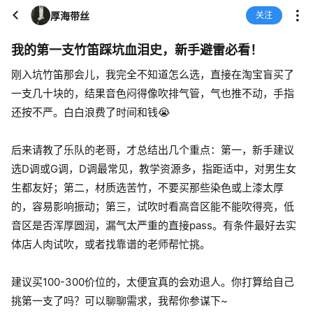
厚海带丝
关注
我的第一支竹笛踩坑血泪史，新手避雷必看！
刚入坑竹笛那会儿，我完全不知道怎么选，直接在淘宝盲买了
一支几十块的，结果音色闷得像吹排气管，气也推不动，手指
还按不严。白白浪费了时间和钱😭
后来请教了乐队的老哥，才总结出几个重点：第一，新手建议
选D调或G调，D调最常见，教学资源多，指距适中，对男生女
生都友好；第二，材质选苦竹，不要买那些染色或上漆太厚
的，容易影响振动；第三，试吹时看高音区能不能吹得亮，低
音区是否浑厚圆润，漏气太严重的直接pass。有条件最好去实
体店人肉试吹，或者找靠谱的老师帮忙挑。
建议买100-300价位的，太便宜真的会劝退人。你打算给自己
挑第一支了吗？可以聊聊需求，我帮你参谋下~