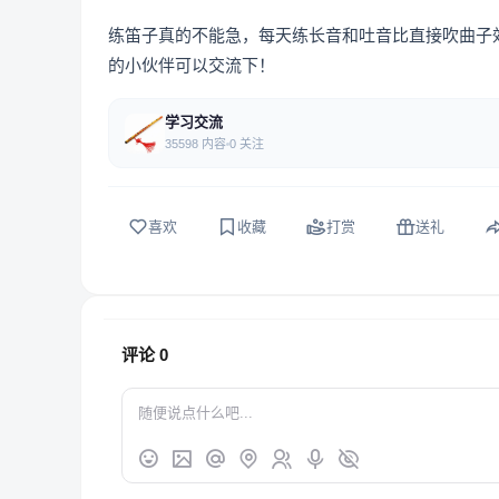
练笛子真的不能急，每天练长音和吐音比直接吹曲子
的小伙伴可以交流下！
学习交流
35598 内容
0 关注
喜欢
收藏
打赏
送礼
评论
0