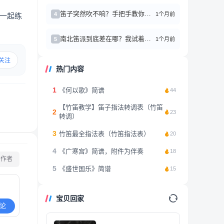
笛子突然吹不响？手把手教你简单修理小技巧
1个月前
4
一起练
南北笛派到底差在哪？我试着吹了三个月，终于有点感悟了
1个月前
5
关注
热门内容
1
《何以歌》简谱
44
【竹笛教学】笛子指法转调表（竹笛
2
23
转调）
3
竹笛最全指法表（竹笛指法表）
20
4
《广寒宫》简谱，附件为伴奏
18
看作者
5
《盛世国乐》简谱
15
宝贝回家
论