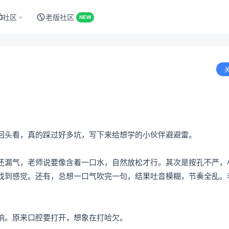
社区
老版社区
NEW
回头看，真的踩过好多坑，写下来给想学的小伙伴避避雷。
还漏气，老师说要像含着一口水，自然放松才行。其次是按孔不严，
找到感觉。还有，总想一口气吹完一句，结果吐音模糊，节奏全乱。
响。原来口腔要打开，想象在打哈欠。