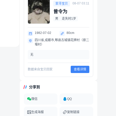
08-07 03:11
家寻宝贝
曾令为
男
走失时1岁
1982-07-02
80cm
四川省,成都市,郫县古城镇花牌村（原二
堰村）
无
数据来自宝贝回家
查看详情
分享到
微信
QQ
生成海报
复制链接