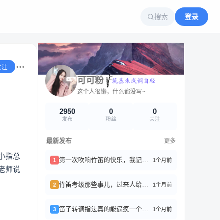
搜索
登录
关注
可可粉
这个人很懒，什么都没写~
2950
0
0
发布
粉丝
关注
最新发布
更多
小指总
第一次吹响竹笛的快乐，我记了好久
1个月前
1
老师说
竹笛考级那些事儿，过来人给你们避坑
1个月前
2
笛子转调指法真的能逼疯一个新手
1个月前
3