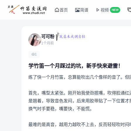
首页
简谱
视频
NEW
可可粉
1个月前
1
学竹笛一个月踩过的坑，新手快来避雷！
练了快一个月竹笛，总算能吹出几个像样的音了。但
首先，嘴型太紧张。刚开始我使劲抿嘴，吹得脸通红
是翘着，导致音色发闷，后来用胶带贴了一下位置才
换气时手要稳，嘴要快，不能慌。
最难的是高音，越用力越吹不上去，反而轻轻吹时闷