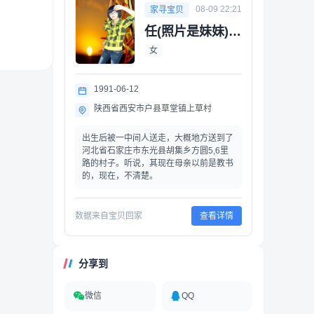
08-09 22:21
家寻宝贝
任(照片是妹妹)(送养)
女
1991-06-12
陕西省西安市户县草堂镇上草村
出生后被一中间人送走，大概地方送到了
河北省石家庄市东光县胡集乡方圆5,6里
路的村子。听说，其现在母亲以前是教书
的，现在，不清楚。
数据来自宝贝回家
查看详情
分享到
微信
QQ