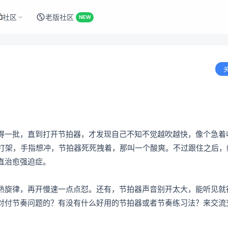
社区
老版社区
NEW
得一批，直到打开节拍器，才发现自己不知不觉越吹越快，像个急着
狂打架，手指想冲，节拍器死死拽着，那叫一个酸爽。不过跟住之后，
直治愈强迫症。
熟旋律，再开慢速一点点怼。还有，节拍器声音别开太大，能听见就
对付节奏问题的？有没有什么好用的节拍器或者节奏练习法？来交流