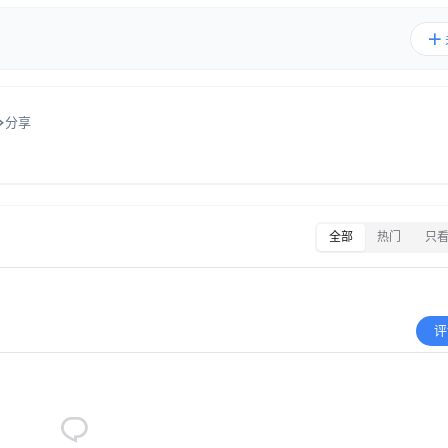
分享
全部
热门
只
评