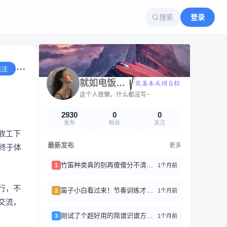
搜索
登录
关注
就如电饭锅刚刚好
这个人很懒，什么都没写~
2930
0
0
发布
粉丝
关注
收工下
最新发布
更多
终于体
竹笛种类真的别再傻傻分不清了！分享一点小经验
1个月前
1
行，不
笛子小白看过来！节奏训练才是进阶的硬核秘籍
1个月前
2
交流，
刚试了个超好用的简谱识谱方法！分享给想学乐器的朋友
1个月前
3