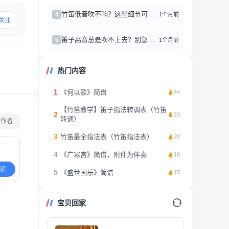
竹笛低音吹不响？这些细节可能90%的人都忽略了
1个月前
4
关注
笛子高音总是吹不上去？别急，我来分享几个亲测有效的小窍门
1个月前
5
热门内容
1
《何以歌》简谱
44
【竹笛教学】笛子指法转调表（竹笛
2
23
转调）
看作者
3
竹笛最全指法表（竹笛指法表）
20
4
《广寒宫》简谱，附件为伴奏
18
论
5
《盛世国乐》简谱
15
宝贝回家