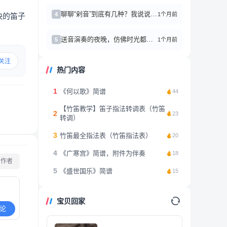
聊聊“剁音”到底有几种？我说说我的感受
1个月前
4
块的笛子
送音演奏的夜晚，仿佛时光都慢了
1个月前
5
关注
热门内容
1
《何以歌》简谱
44
【竹笛教学】笛子指法转调表（竹笛
2
23
转调）
3
竹笛最全指法表（竹笛指法表）
20
4
《广寒宫》简谱，附件为伴奏
18
看作者
5
《盛世国乐》简谱
15
宝贝回家
论