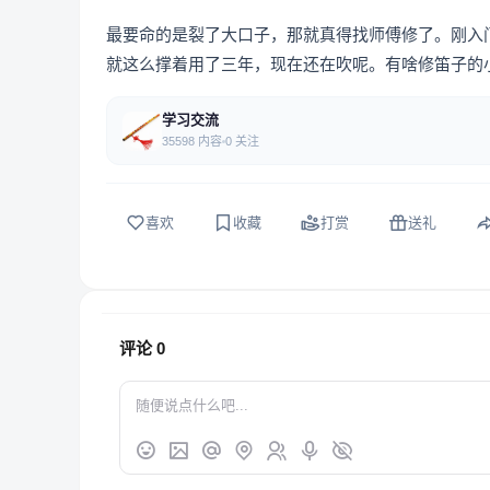
最要命的是裂了大口子，那就真得找师傅修了。刚入
就这么撑着用了三年，现在还在吹呢。有啥修笛子的
学习交流
35598 内容
0 关注
喜欢
收藏
打赏
送礼
评论
0