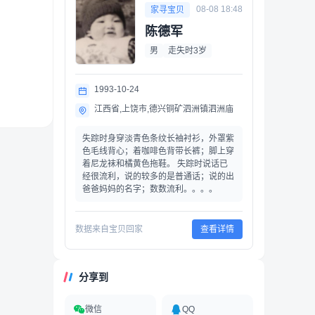
08-08 18:48
家寻宝贝
陈德军
男
走失时3岁
1993-10-24
江西省,上饶市,德兴铜矿泗洲镇泗洲庙
失踪时身穿淡青色条纹长袖衬衫，外罩紫
色毛线背心；着咖啡色背带长裤；脚上穿
着尼龙袜和橘黄色拖鞋。 失踪时说话已
经很流利，说的较多的是普通话；说的出
爸爸妈妈的名字；数数流利。。。。
数据来自宝贝回家
查看详情
分享到
微信
QQ