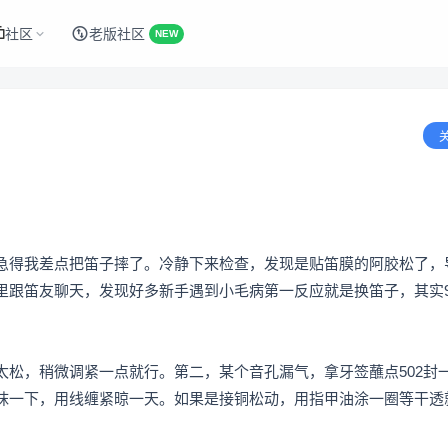
社区
老版社区
NEW
急得我差点把笛子摔了。冷静下来检查，发现是贴笛膜的阿胶松了，
里跟笛友聊天，发现好多新手遇到小毛病第一反应就是换笛子，其实9
太松，稍微调紧一点就行。第二，某个音孔漏气，拿牙签蘸点502封
抹一下，用线缠紧晾一天。如果是接铜松动，用指甲油涂一圈等干透