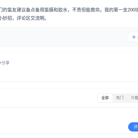
门的笛友建议备点备用笛膜和胶水，不贵但能救命。我的第一支200
小妙招，评论区交流啊。
分享
全部
热门
只
评