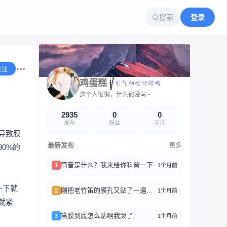
搜索
登录
关注
鸡蛋糕
这个人很懒，什么都没写~
2935
0
0
发布
粉丝
关注
导致膜
最新发布
更多
0%的
筒音是什么？我来给你科普一下
1个月前
1
一下就
刚把老竹笛的膜孔又贴了一遍，终于找回那个清亮又带点磁性的声音了。
1个月前
2
就紧
笛膜到底怎么贴啊我哭了
1个月前
3