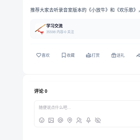
推荐大家去听录音室版本的《小放牛》和《欢乐歌》，
学习交流
35598 内容
0 关注
喜欢
收藏
打赏
送礼
评论
0