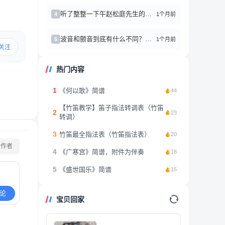
听了整整一下午赵松庭先生的笛子作品，心情久久不能平复
1个月前
4
波音和颤音到底有什么不同？别再傻傻分不清了
1个月前
5
关注
热门内容
1
《何以歌》简谱
44
【竹笛教学】笛子指法转调表（竹笛
2
23
转调）
3
竹笛最全指法表（竹笛指法表）
20
看作者
4
《广寒宫》简谱，附件为伴奏
18
5
《盛世国乐》简谱
15
论
宝贝回家