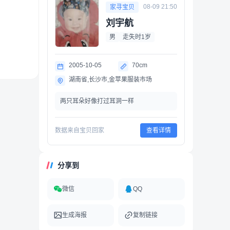
08-09 21:50
家寻宝贝
刘宇航
男
走失时1岁
2005-10-05
70cm
湖南省,长沙市,金苹果服装市场
两只耳朵好像打过耳洞一样
数据来自宝贝回家
查看详情
分享到
微信
QQ
生成海报
复制链接