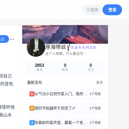
搜索
登录
关注
厚海带丝
这个人很懒，什么都没写~
2853
0
0
发布
粉丝
关注
现自己
最新发布
更多
他的音色
从气功小白到竹笛入门，我终于搞懂了“丹田”是啥
1个月前
1
难怪听他
我的节拍器终于到货了🎉
1个月前
2
画山水
陆春龄的笛声里，藏着一个老上海
1个月前
3