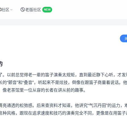
社区
老版社区
NEW
的
了。以前总觉得老一辈的笛子演奏太规矩，直到最近静下心听，才发
的“颤音”和“叠音”，听起来不是炫技，倒像在跟笛子商量着说话。
，像老茶馆里一位从容的长者在讲从前的趣事。
清亮通透的松弛感。后来查资料才知道，他讲究“气沉丹田”的运力，
这种风格，跟现在追求速度和技巧的演奏完全不同，更像是在用笛子