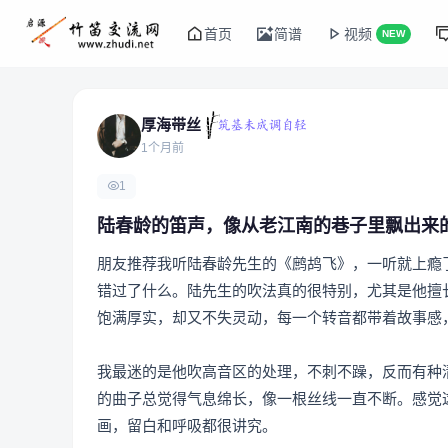
首页
简谱
视频
NEW
厚海带丝
1个月前
1
陆春龄的笛声，像从老江南的巷子里飘出来
朋友推荐我听陆春龄先生的《鹧鸪飞》，一听就上瘾
错过了什么。陆先生的吹法真的很特别，尤其是他擅长
饱满厚实，却又不失灵动，每一个转音都带着故事感
我最迷的是他吹高音区的处理，不刺不躁，反而有种
的曲子总觉得气息绵长，像一根丝线一直不断。感觉
画，留白和呼吸都很讲究。