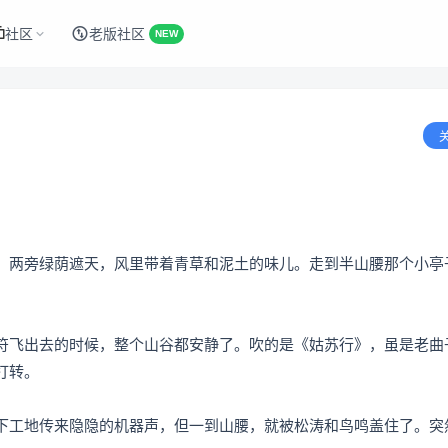
社区
老版社区
NEW
，两旁绿荫遮天，风里带着青草和泥土的味儿。走到半山腰那个小亭
符飞出去的时候，整个山谷都安静了。吹的是《姑苏行》，虽是老曲
打转。
下工地传来隐隐的机器声，但一到山腰，就被松涛和鸟鸣盖住了。突