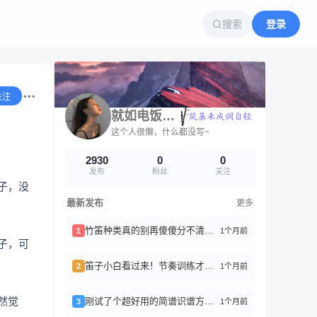
搜索
登录
关注
就如电饭锅刚刚好
这个人很懒，什么都没写~
2930
0
0
发布
粉丝
关注
子，没
最新发布
更多
竹笛种类真的别再傻傻分不清了！分享一点小经验
1个月前
1
子，可
笛子小白看过来！节奏训练才是进阶的硬核秘籍
1个月前
2
然觉
刚试了个超好用的简谱识谱方法！分享给想学乐器的朋友
1个月前
3