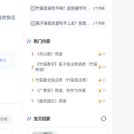
竹笛低音吹不响？这些细节可能90%的人都忽略了
1个月前
4
喜欢快活
笛子高音总是吹不上去？别急，我来分享几个亲测有效的小窍门
1个月前
5
热门内容
1
《何以歌》简谱
44
关注
【竹笛教学】笛子指法转调表（竹笛
2
23
转调）
3
竹笛最全指法表（竹笛指法表）
20
4
《广寒宫》简谱，附件为伴奏
18
5
《盛世国乐》简谱
15
宝贝回家
看作者