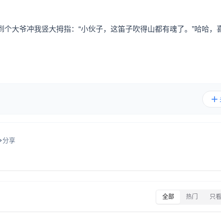
到个大爷冲我竖大拇指：“小伙子，这笛子吹得山都有魂了。”哈哈，
分享
全部
热门
只