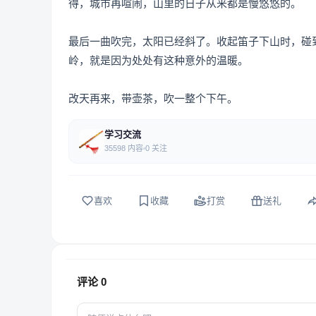
得，城市再喧闹，山里的日子从来都是慢悠悠的。
最后一曲吹完，太阳已经斜了。收起笛子下山时，碰
岭，就是因为处处有这种意外的温暖。
改天再来，带壶茶，吹一整个下午。
学习交流
35598 内容
0 关注
喜欢
收藏
打赏
送礼
评论
0