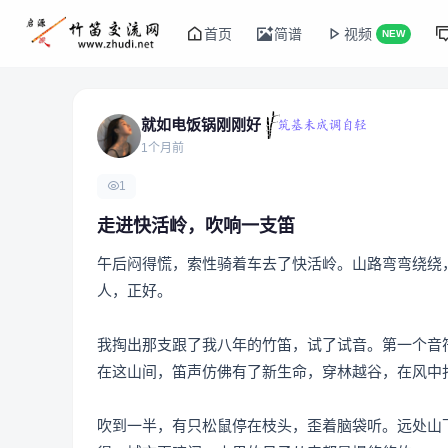
首页
简谱
视频
NEW
就如电饭锅刚刚好
1个月前
1
走进快活岭，吹响一支笛
午后闷得慌，索性骑着车去了快活岭。山路弯弯绕绕
人，正好。
我掏出那支跟了我八年的竹笛，试了试音。第一个音
在这山间，笛声仿佛有了新生命，穿林越谷，在风中
吹到一半，有只松鼠停在枝头，歪着脑袋听。远处山