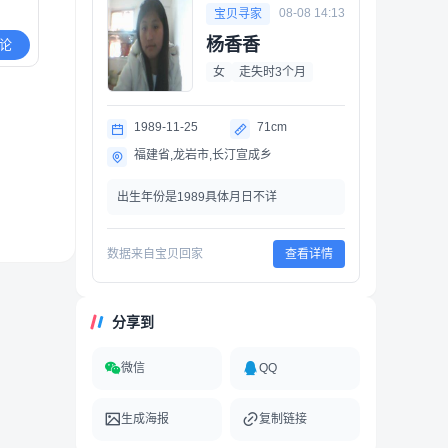
08-08 14:13
宝贝寻家
杨香香
论
女
走失时3个月
1989-11-25
71cm
福建省,龙岩市,长汀宣成乡
出生年份是1989具体月日不详
数据来自宝贝回家
查看详情
分享到
微信
QQ
生成海报
复制链接