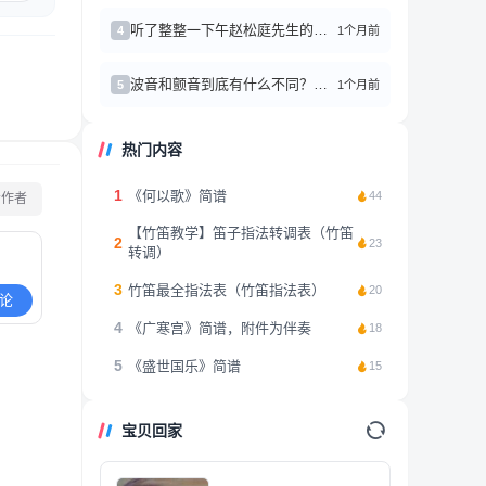
听了整整一下午赵松庭先生的笛子作品，心情久久不能平复
1个月前
4
波音和颤音到底有什么不同？别再傻傻分不清了
1个月前
5
热门内容
1
《何以歌》简谱
44
看作者
【竹笛教学】笛子指法转调表（竹笛
2
23
转调）
3
竹笛最全指法表（竹笛指法表）
20
论
4
《广寒宫》简谱，附件为伴奏
18
5
《盛世国乐》简谱
15
宝贝回家