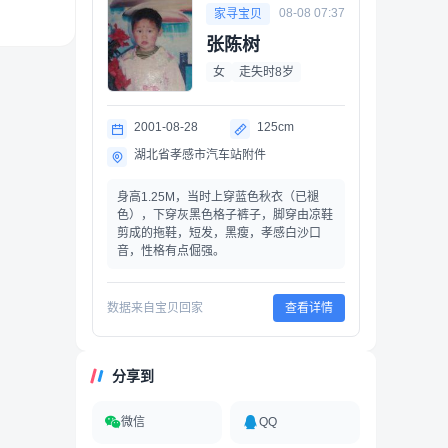
08-08 07:37
家寻宝贝
张陈树
女
走失时8岁
2001-08-28
125cm
湖北省孝感市汽车站附件
身高1.25M，当时上穿蓝色秋衣（已褪
色），下穿灰黑色格子裤子，脚穿由凉鞋
剪成的拖鞋，短发，黑瘦，孝感白沙口
音，性格有点倔强。
数据来自宝贝回家
查看详情
分享到
微信
QQ