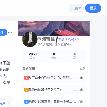
搜索
登录
关注
厚海带丝
这个人很懒，什么都没写~
2853
0
0
发布
粉丝
关注
终于能
最新发布
更多
滑音断
过去。
从气功小白到竹笛入门，我终于搞懂了“丹田”是啥
1个月前
1
，欢迎
我的节拍器终于到货了🎉
1个月前
2
陆春龄的笛声里，藏着一个老上海
1个月前
3
关注