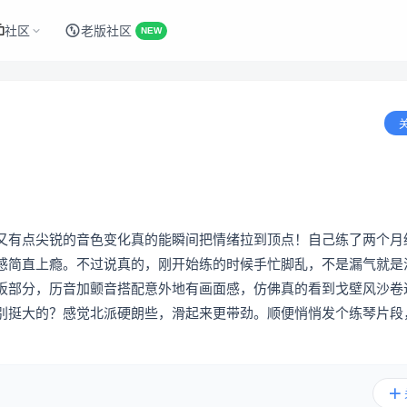
社区
老版社区
NEW
又有点尖锐的音色变化真的能瞬间把情绪拉到顶点！自己练了两个月
感简直上瘾。不过说真的，刚开始练的时候手忙脚乱，不是漏气就是
板部分，历音加颤音搭配意外地有画面感，仿佛真的看到戈壁风沙卷
别挺大的？感觉北派硬朗些，滑起来更带劲。顺便悄悄发个练琴片段