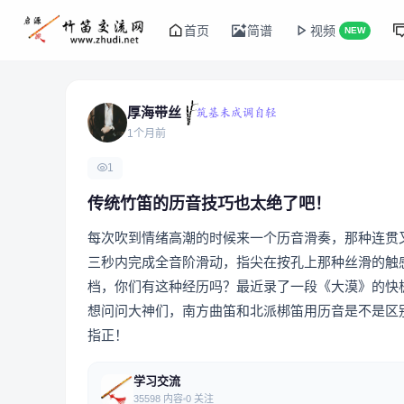
首页
简谱
视频
NEW
厚海带丝
1个月前
1
传统竹笛的历音技巧也太绝了吧！
每次吹到情绪高潮的时候来一个历音滑奏，那种连贯
三秒内完成全音阶滑动，指尖在按孔上那种丝滑的触
档，你们有这种经历吗？最近录了一段《大漠》的快
想问问大神们，南方曲笛和北派梆笛用历音是不是区
指正！
学习交流
35598 内容
0 关注