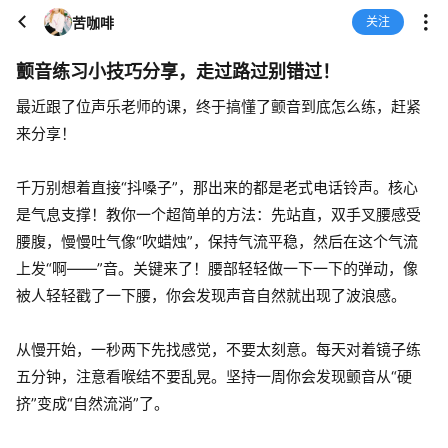
苦咖啡
关注
颤音练习小技巧分享，走过路过别错过！
最近跟了位声乐老师的课，终于搞懂了颤音到底怎么练，赶紧
来分享！
千万别想着直接“抖嗓子”，那出来的都是老式电话铃声。核心
是气息支撑！教你一个超简单的方法：先站直，双手叉腰感受
腰腹，慢慢吐气像“吹蜡烛”，保持气流平稳，然后在这个气流
上发“啊——”音。关键来了！腰部轻轻做一下一下的弹动，像
被人轻轻戳了一下腰，你会发现声音自然就出现了波浪感。
从慢开始，一秒两下先找感觉，不要太刻意。每天对着镜子练
五分钟，注意看喉结不要乱晃。坚持一周你会发现颤音从“硬
挤”变成“自然流淌”了。