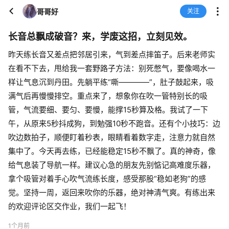
哥哥好
关注
长音总飘成破音？来，学废这招，立刻见效。
昨天练长音又差点把邻居引来，气到差点摔笛子。后来老师实
在看不下去，甩给我一套野路子方法：别死憋气，要像喝水一
样让气息沉到丹田。先躺平练“嘶————”，肚子鼓起来，吸
满气后再慢慢排空。重点来了，想象你在吹一管特别长的吸
管，气流要细、要匀、要慢，能撑15秒算及格。我试了一下
午，从原来5秒抖成狗，到勉强10秒不跑音。还有个小技巧：边
吹边数拍子，顺便盯着秒表，眼睛看着数字走，注意力就自然
集中了。今天再去练，已经能稳定15秒不飘了。真的神奇，像
给气息装了导航一样。建议心急的朋友先别惦记高难度乐器，
拿个吸管对着手心吹气流练长度，感受那股“稳如老狗”的感
觉。坚持一周，返回来吹你的乐器，绝对神清气爽。有练出来
的欢迎评论区交作业，我们一起飞！
1个月前