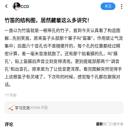
CCD
关注
竹笛的结构图，居然藏着这么多讲究！
一直以为竹笛就是一根带孔的竹子，直到今天认真看了构造图
解…先别笑我，原来笛子头部那个塞子叫“笛塞”，作用是让气流
集中；后面六个音孔也不是随便开的，每个孔的位置都经过精
密计算，差一毫米音准就跑了。还有那个贴着膜的孔，叫“膜
孔”，贴上笛膜后声音立刻变得清亮。更别提尾部那两个“调音
孔”和出音孔，原来是为了让低音更浑厚。看完图解突然觉得手
上这根笛子有灵魂了，下次吹的时候，感觉每个孔都在跟我对
话。
1个月前
学习交流
35598 内容
评论
最新
热门
只看作者