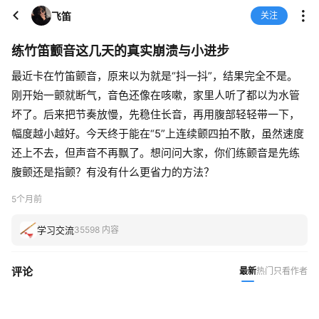
飞笛
关注
练竹笛颤音这几天的真实崩溃与小进步
最近卡在竹笛颤音，原来以为就是“抖一抖”，结果完全不是。
刚开始一颤就断气，音色还像在咳嗽，家里人听了都以为水管
坏了。后来把节奏放慢，先稳住长音，再用腹部轻轻带一下，
幅度越小越好。今天终于能在“5”上连续颤四拍不散，虽然速度
还上不去，但声音不再飘了。想问问大家，你们练颤音是先练
腹颤还是指颤？有没有什么更省力的方法？
5个月前
学习交流
35598 内容
评论
最新
热门
只看作者